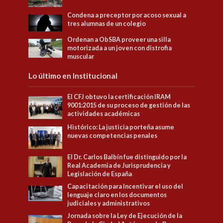
Condena a preceptor por acoso sexual a
tres alumnas de un colegio
Ordenan a ObSBA proveer una silla
motorizada a un joven con distrofia
muscular
Lo último en Institucional
El CFJ obtuvo la certificación IRAM
9001:2015 de su proceso de gestión de las
actividades académicas
Histórico: La justicia porteña asume
nuevas competencias penales
El Dr. Carlos Balbín fue distinguido por la
Real Academia de Jurisprudencia y
Legislación de España
Capacitación para Incentivar el uso del
lenguaje claro en los documentos
judiciales y administrativos
Jornada sobre la Ley de Ejecución de la