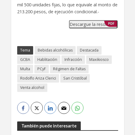
mil 500 unidades fijas, lo que equivale al monto de
213.200 pesos, de ejecución condicional.-
Descargue la resolución
PDF
Tema
Bebidas alcohólicas
Destacada
GCBA
Hablitación
Infracción
Maxikiosco
Multa
PCyF
Régimen de Faltas
Rodolfo Ariza Clerici
San Cristóbal
Venta alcohol
También puede interesarte