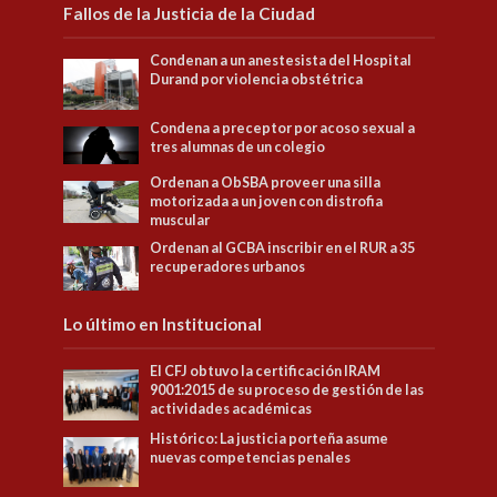
Fallos de la Justicia de la Ciudad
Condenan a un anestesista del Hospital
Durand por violencia obstétrica
Condena a preceptor por acoso sexual a
tres alumnas de un colegio
Ordenan a ObSBA proveer una silla
motorizada a un joven con distrofia
muscular
Ordenan al GCBA inscribir en el RUR a 35
recuperadores urbanos
Lo último en Institucional
El CFJ obtuvo la certificación IRAM
9001:2015 de su proceso de gestión de las
actividades académicas
Histórico: La justicia porteña asume
nuevas competencias penales