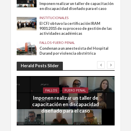
Imponen realizar un taller de capacitación
en discapacidad diseñado para el caso
INSTITUCIONALES
El CFJ obtuvo la certificación IRAM
9001:2015 de su proceso de gestión de las
actividades académicas
FALLOS
•
FUERO PENAL
Condenan a un anestesista del Hospital
Durand por violencia obstétrica
Herald Posts Slider
FALLOS
FUERO PENAL
Imponen realizar un taller de
capacitación en discapacidad
diseñado para el caso