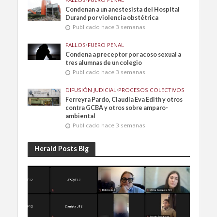
Condenan a un anestesista del Hospital
Durand por violencia obstétrica
Publicado hace 3 semanas
FALLOS
•
FUERO PENAL
Condena a preceptor por acoso sexual a
tres alumnas de un colegio
Publicado hace 3 semanas
DIFUSIÓN JUDICIAL
•
PROCESOS COLECTIVOS
Ferreyra Pardo, Claudia Eva Edith y otros
contra GCBA y otros sobre amparo-
ambiental
Publicado hace 3 semanas
Herald Posts Big