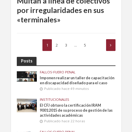
Multan a línea de colectivos
por irregularidades en sus
«terminales»
1
2
3
…
5
Posts
FALLOS
•
FUERO PENAL
Imponen realizar un taller de capacitación
en discapacidad diseñado para el caso
Publicado hace 49 minutos
INSTITUCIONALES
El CFJ obtuvo la certificación IRAM
9001:2015 de su proceso de gestión de las
actividades académicas
Publicado hace 22 horas
FALLOS
•
FUERO PENAL