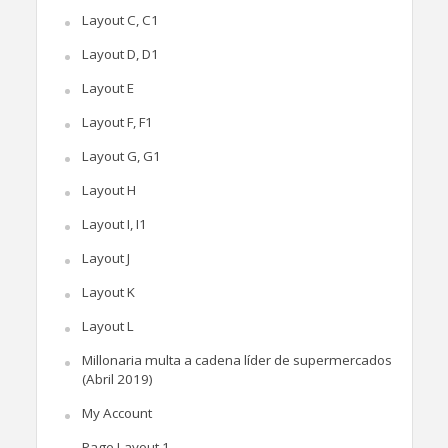
Layout C, C1
Layout D, D1
Layout E
Layout F, F1
Layout G, G1
Layout H
Layout I, I1
Layout J
Layout K
Layout L
Millonaria multa a cadena líder de supermercados
(Abril 2019)
My Account
Page Layout 1