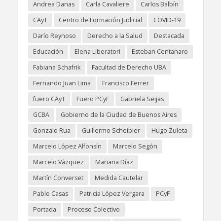
Andrea Danas
Carla Cavaliere
Carlos Balbín
CAyT
Centro de Formación Judicial
COVID-19
Darío Reynoso
Derecho a la Salud
Destacada
Educación
Elena Liberatori
Esteban Centanaro
Fabiana Schafrik
Facultad de Derecho UBA
Fernando Juan Lima
Francisco Ferrer
fuero CAyT
Fuero PCyF
Gabriela Seijas
GCBA
Gobierno de la Ciudad de Buenos Aires
Gonzalo Rua
Guillermo Scheibler
Hugo Zuleta
Marcelo López Alfonsín
Marcelo Segón
Marcelo Vázquez
Mariana Díaz
Martín Converset
Medida Cautelar
Pablo Casas
Patricia López Vergara
PCyF
Portada
Proceso Colectivo