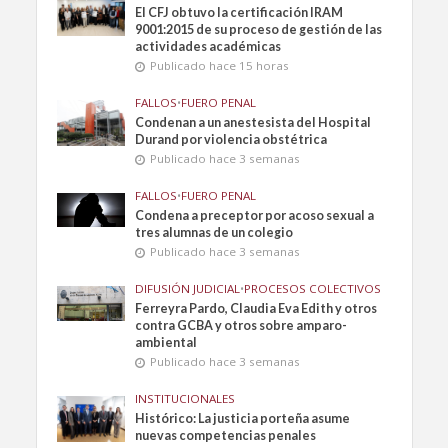
El CFJ obtuvo la certificación IRAM
9001:2015 de su proceso de gestión de las
actividades académicas
Publicado hace 15 horas
FALLOS
•
FUERO PENAL
Condenan a un anestesista del Hospital
Durand por violencia obstétrica
Publicado hace 3 semanas
FALLOS
•
FUERO PENAL
Condena a preceptor por acoso sexual a
tres alumnas de un colegio
Publicado hace 3 semanas
DIFUSIÓN JUDICIAL
•
PROCESOS COLECTIVOS
Ferreyra Pardo, Claudia Eva Edith y otros
contra GCBA y otros sobre amparo-
ambiental
Publicado hace 3 semanas
INSTITUCIONALES
Histórico: La justicia porteña asume
nuevas competencias penales