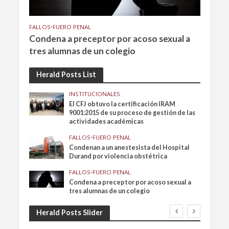
FALLOS
•
FUERO PENAL
Condena a preceptor por acoso sexual a
tres alumnas de un colegio
Herald Posts List
INSTITUCIONALES
El CFJ obtuvo la certificación IRAM
9001:2015 de su proceso de gestión de las
actividades académicas
FALLOS
•
FUERO PENAL
Condenan a un anestesista del Hospital
Durand por violencia obstétrica
FALLOS
•
FUERO PENAL
Condena a preceptor por acoso sexual a
tres alumnas de un colegio
Herald Posts Slider