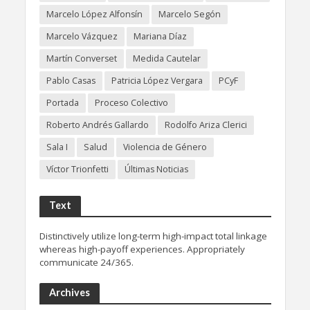
Marcelo López Alfonsín
Marcelo Segón
Marcelo Vázquez
Mariana Díaz
Martín Converset
Medida Cautelar
Pablo Casas
Patricia López Vergara
PCyF
Portada
Proceso Colectivo
Roberto Andrés Gallardo
Rodolfo Ariza Clerici
Sala I
Salud
Violencia de Género
Víctor Trionfetti
Últimas Noticias
Text
Distinctively utilize long-term high-impact total linkage
whereas high-payoff experiences. Appropriately
communicate 24/365.
Archives