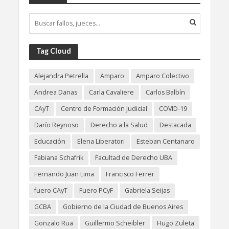
Tag Cloud
Alejandra Petrella
Amparo
Amparo Colectivo
Andrea Danas
Carla Cavaliere
Carlos Balbín
CAyT
Centro de Formación Judicial
COVID-19
Darío Reynoso
Derecho a la Salud
Destacada
Educación
Elena Liberatori
Esteban Centanaro
Fabiana Schafrik
Facultad de Derecho UBA
Fernando Juan Lima
Francisco Ferrer
fuero CAyT
Fuero PCyF
Gabriela Seijas
GCBA
Gobierno de la Ciudad de Buenos Aires
Gonzalo Rua
Guillermo Scheibler
Hugo Zuleta