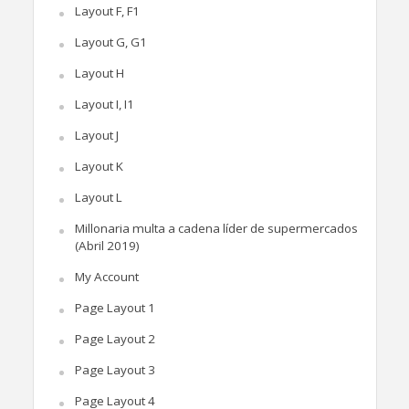
Layout F, F1
Layout G, G1
Layout H
Layout I, I1
Layout J
Layout K
Layout L
Millonaria multa a cadena líder de supermercados
(Abril 2019)
My Account
Page Layout 1
Page Layout 2
Page Layout 3
Page Layout 4