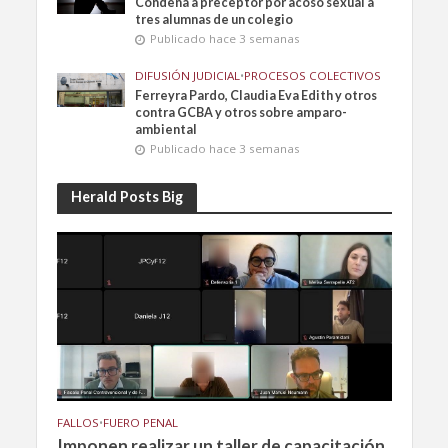
Condena a preceptor por acoso sexual a
tres alumnas de un colegio
Publicado hace 3 semanas
DIFUSIÓN JUDICIAL
•
PROCESOS COLECTIVOS
Ferreyra Pardo, Claudia Eva Edith y otros
contra GCBA y otros sobre amparo-
ambiental
Publicado hace 3 semanas
Herald Posts Big
FALLOS
•
FUERO PENAL
Imponen realizar un taller de capacitación