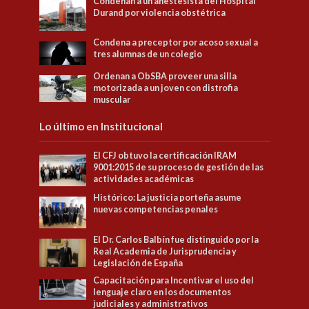
Condenan a un anestesista del Hospital
Durand por violencia obstétrica
Condena a preceptor por acoso sexual a
tres alumnas de un colegio
Ordenan a ObSBA proveer una silla
motorizada a un joven con distrofia
muscular
Lo último en Institucional
El CFJ obtuvo la certificación IRAM
9001:2015 de su proceso de gestión de las
actividades académicas
Histórico: La justicia porteña asume
nuevas competencias penales
El Dr. Carlos Balbín fue distinguido por la
Real Academia de Jurisprudencia y
Legislación de España
Capacitación para Incentivar el uso del
lenguaje claro en los documentos
judiciales y administrativos