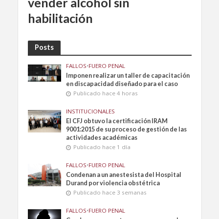
vender alcohol sin
habilitación
Posts
FALLOS
•
FUERO PENAL
Imponen realizar un taller de capacitación
en discapacidad diseñado para el caso
Publicado hace 4 horas
INSTITUCIONALES
El CFJ obtuvo la certificación IRAM
9001:2015 de su proceso de gestión de las
actividades académicas
Publicado hace 1 día
FALLOS
•
FUERO PENAL
Condenan a un anestesista del Hospital
Durand por violencia obstétrica
Publicado hace 3 semanas
FALLOS
•
FUERO PENAL