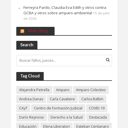
Ferreyra Pardo, Claudia Eva Edith y otros contra
GCBA y otros sobre amparo-ambiental
15 de julio
de 2026
Meks Blog
Search
Tag Cloud
Alejandra Petrella
Amparo
Amparo Colectivo
Andrea Danas
Carla Cavaliere
Carlos Balbín
CAyT
Centro de Formación Judicial
COVID-19
Darío Reynoso
Derecho a la Salud
Destacada
Educación
Elena Liberatori
Esteban Centanaro