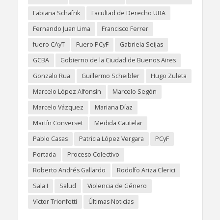
Fabiana Schafrik
Facultad de Derecho UBA
Fernando Juan Lima
Francisco Ferrer
fuero CAyT
Fuero PCyF
Gabriela Seijas
GCBA
Gobierno de la Ciudad de Buenos Aires
Gonzalo Rua
Guillermo Scheibler
Hugo Zuleta
Marcelo López Alfonsín
Marcelo Segón
Marcelo Vázquez
Mariana Díaz
Martín Converset
Medida Cautelar
Pablo Casas
Patricia López Vergara
PCyF
Portada
Proceso Colectivo
Roberto Andrés Gallardo
Rodolfo Ariza Clerici
Sala I
Salud
Violencia de Género
Víctor Trionfetti
Últimas Noticias