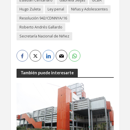
Esteban Centanaro
Gabriela Seijas
GCBA
Hugo Zuleta
Ley penal
Niñas y Adolescentes
Resolución 942/CDNNYA/16
Roberto Andrés Gallardo
Secretaría Nacional de Niñez
También puede interesarte