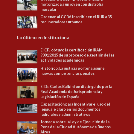
motorizada a un joven con distrofia
muscular
Ordenan al GCBA inscribir en el RUR a 35
recuperadores urbanos
Lo último en Institucional
El CFJ obtuvo la certificación IRAM
9001:2015 de su proceso de gestión de las
actividades académicas
Histórico: La justicia porteña asume
nuevas competencias penales
El Dr. Carlos Balbín fue distinguido por la
Real Academia de Jurisprudencia y
Legislación de España
Capacitación para Incentivar el uso del
lenguaje claro en los documentos
judiciales y administrativos
Jornada sobre la Ley de Ejecución de la
Pena de la Ciudad Autónoma de Buenos
Aires