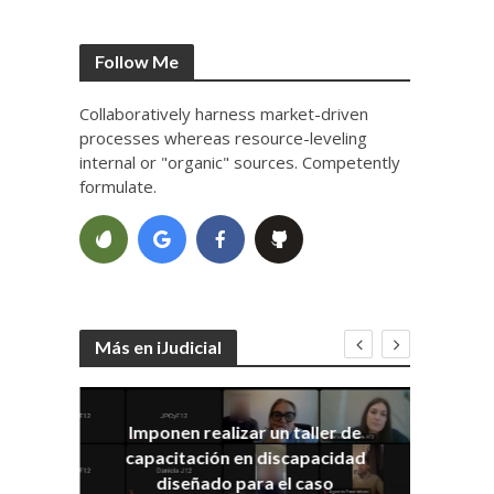
Follow Me
Collaboratively harness market-driven
processes whereas resource-leveling
internal or "organic" sources. Competently
formulate.
Más en iJudicial
Imponen realizar un taller de
E
capacitación en discapacidad
el
IRA
diseñado para el caso
ia