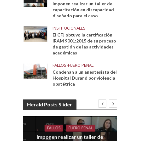
Imponen realizar un taller de
capacitación en discapacidad
diseñado para el caso
INSTITUCIONALES
El CFJ obtuvo la certificación
IRAM 9001:2015 de su proceso
de gestión de las actividades
académicas
FALLOS
•
FUERO PENAL
Condenan a un anestesista del
Hospital Durand por violencia
obstétrica
Herald Posts Slider
FALLOS
FUERO PENAL
Imponen realizar un taller de
dith
E