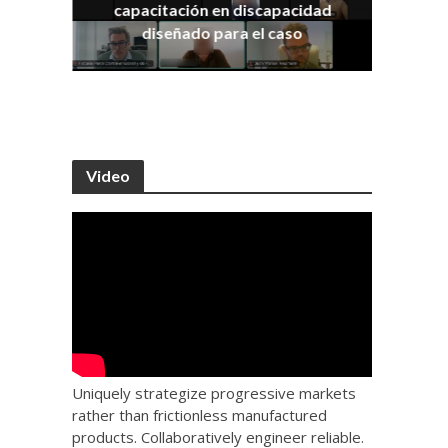
capacitación en discapacidad
os
IRA
diseñado para el caso
Video
Uniquely strategize progressive markets
rather than frictionless manufactured
products. Collaboratively engineer reliable.