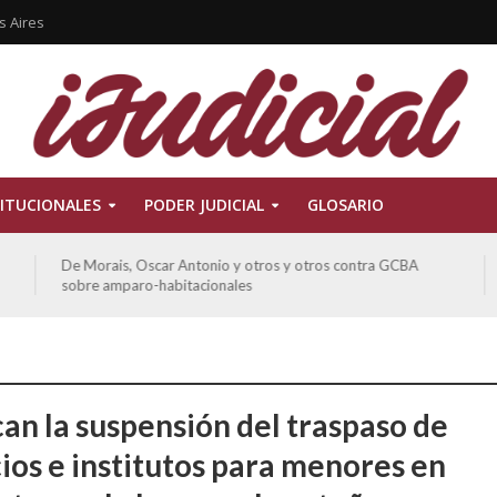
s Aires
ITUCIONALES
PODER JUDICIAL
GLOSARIO
De Morais, Oscar Antonio y otros y otros contra GCBA
sobre amparo-habitacionales
an la suspensión del traspaso de
cios e institutos para menores en