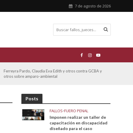
7 de agosto de 2026
Ferreyra Pardo, Claudia Eva Edith y otros contra GCBA y
ATE 
otros sobre amparo-ambiental
Posts
FALLOS
•
FUERO PENAL
Imponen realizar un taller de
capacitación en discapacidad
diseñado para el caso