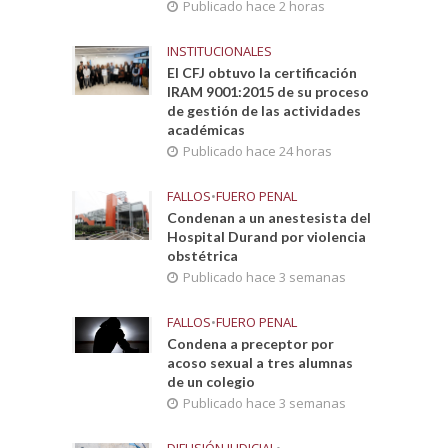
Publicado hace 2 horas
INSTITUCIONALES
El CFJ obtuvo la certificación
IRAM 9001:2015 de su proceso
de gestión de las actividades
académicas
Publicado hace 24 horas
FALLOS
•
FUERO PENAL
Condenan a un anestesista del
Hospital Durand por violencia
obstétrica
Publicado hace 3 semanas
FALLOS
•
FUERO PENAL
Condena a preceptor por
acoso sexual a tres alumnas
de un colegio
Publicado hace 3 semanas