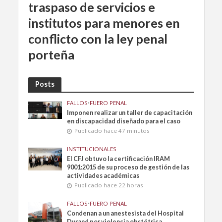
traspaso de servicios e
institutos para menores en
conflicto con la ley penal
porteña
Posts
FALLOS
•
FUERO PENAL
Imponen realizar un taller de capacitación
en discapacidad diseñado para el caso
Publicado hace 47 minutos
INSTITUCIONALES
El CFJ obtuvo la certificación IRAM
9001:2015 de su proceso de gestión de las
actividades académicas
Publicado hace 22 horas
FALLOS
•
FUERO PENAL
Condenan a un anestesista del Hospital
Durand por violencia obstétrica