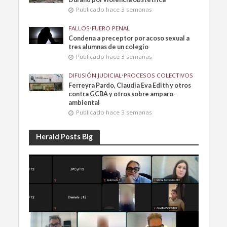
Publicado hace 3 semanas
FALLOS
•
FUERO PENAL
Condena a preceptor por acoso sexual a
tres alumnas de un colegio
Publicado hace 3 semanas
DIFUSIÓN JUDICIAL
•
PROCESOS COLECTIVOS
Ferreyra Pardo, Claudia Eva Edith y otros
contra GCBA y otros sobre amparo-
ambiental
Publicado hace 3 semanas
Herald Posts Big