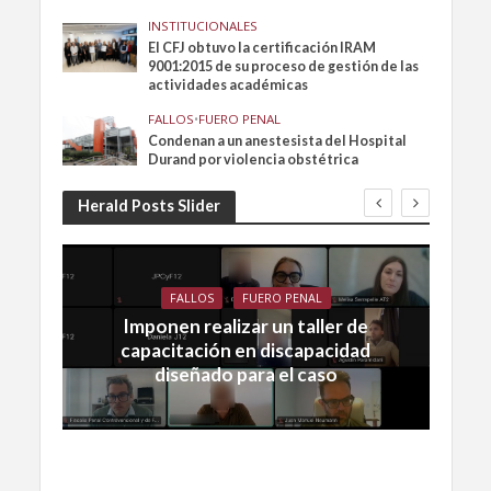
INSTITUCIONALES
El CFJ obtuvo la certificación IRAM
9001:2015 de su proceso de gestión de las
actividades académicas
FALLOS
•
FUERO PENAL
Condenan a un anestesista del Hospital
Durand por violencia obstétrica
Herald Posts Slider
FALLOS
FUERO PENAL
Imponen realizar un taller de
capacitación en discapacidad
diseñado para el caso