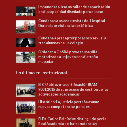
Imponen realizar un taller de capacitación
en discapacidad diseñado para el caso
Condenan a un anestesista del Hospital
Durand por violencia obstétrica
Condena a preceptor por acoso sexual a
tres alumnas de un colegio
Ordenan a ObSBA proveer una silla
motorizada a un joven con distrofia
muscular
Lo último en Institucional
El CFJ obtuvo la certificación IRAM
9001:2015 de su proceso de gestión de las
actividades académicas
Histórico: La justicia porteña asume
nuevas competencias penales
El Dr. Carlos Balbín fue distinguido por la
Real Academia de Jurisprudencia y