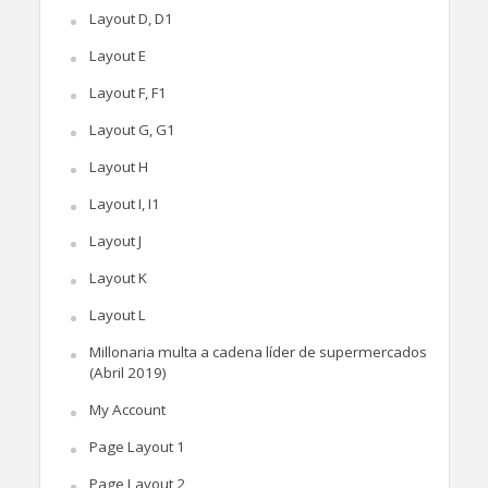
Layout D, D1
Layout E
Layout F, F1
Layout G, G1
Layout H
Layout I, I1
Layout J
Layout K
Layout L
Millonaria multa a cadena líder de supermercados
(Abril 2019)
My Account
Page Layout 1
Page Layout 2