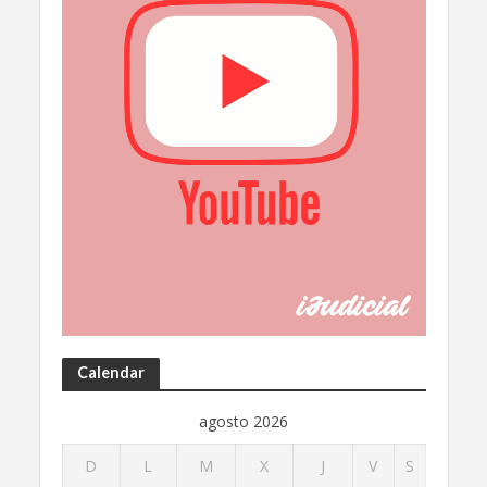
Calendar
agosto 2026
D
L
M
X
J
V
S