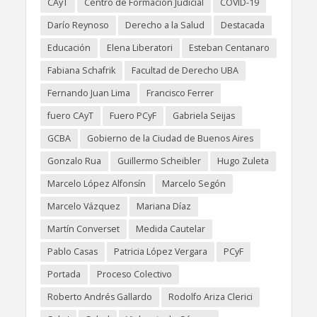
CAyT
Centro de Formación Judicial
COVID-19
Darío Reynoso
Derecho a la Salud
Destacada
Educación
Elena Liberatori
Esteban Centanaro
Fabiana Schafrik
Facultad de Derecho UBA
Fernando Juan Lima
Francisco Ferrer
fuero CAyT
Fuero PCyF
Gabriela Seijas
GCBA
Gobierno de la Ciudad de Buenos Aires
Gonzalo Rua
Guillermo Scheibler
Hugo Zuleta
Marcelo López Alfonsín
Marcelo Segón
Marcelo Vázquez
Mariana Díaz
Martín Converset
Medida Cautelar
Pablo Casas
Patricia López Vergara
PCyF
Portada
Proceso Colectivo
Roberto Andrés Gallardo
Rodolfo Ariza Clerici