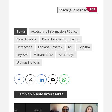
Descargue la resolución
PDF
Tema
Acceso a la Información Pública
Casa Amarilla
Derecho a la Información
Destacada
Fabiana Schafrik
IVC
Ley 104
Ley 624
Mariana Díaz
Sala I CAyT
Últimas Noticias
También puede interesarte