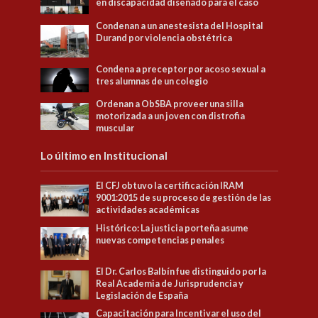
en discapacidad diseñado para el caso
Condenan a un anestesista del Hospital
Durand por violencia obstétrica
Condena a preceptor por acoso sexual a
tres alumnas de un colegio
Ordenan a ObSBA proveer una silla
motorizada a un joven con distrofia
muscular
Lo último en Institucional
El CFJ obtuvo la certificación IRAM
9001:2015 de su proceso de gestión de las
actividades académicas
Histórico: La justicia porteña asume
nuevas competencias penales
El Dr. Carlos Balbín fue distinguido por la
Real Academia de Jurisprudencia y
Legislación de España
Capacitación para Incentivar el uso del