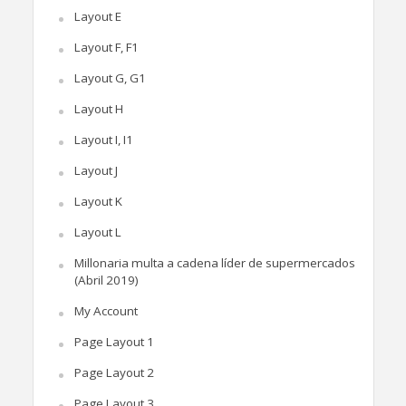
Layout E
Layout F, F1
Layout G, G1
Layout H
Layout I, I1
Layout J
Layout K
Layout L
Millonaria multa a cadena líder de supermercados
(Abril 2019)
My Account
Page Layout 1
Page Layout 2
Page Layout 3