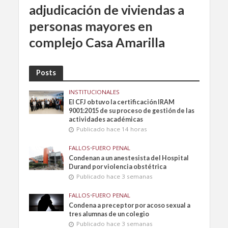
adjudicación de viviendas a
personas mayores en
complejo Casa Amarilla
Posts
INSTITUCIONALES
El CFJ obtuvo la certificación IRAM
9001:2015 de su proceso de gestión de las
actividades académicas
Publicado hace 14 horas
FALLOS
•
FUERO PENAL
Condenan a un anestesista del Hospital
Durand por violencia obstétrica
Publicado hace 3 semanas
FALLOS
•
FUERO PENAL
Condena a preceptor por acoso sexual a
tres alumnas de un colegio
Publicado hace 3 semanas