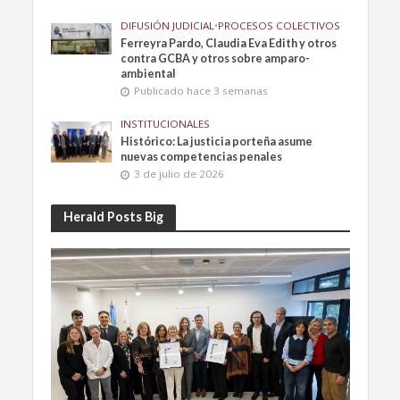
DIFUSIÓN JUDICIAL
•
PROCESOS COLECTIVOS
Ferreyra Pardo, Claudia Eva Edith y otros
contra GCBA y otros sobre amparo-
ambiental
Publicado hace 3 semanas
INSTITUCIONALES
Histórico: La justicia porteña asume
nuevas competencias penales
3 de julio de 2026
Herald Posts Big