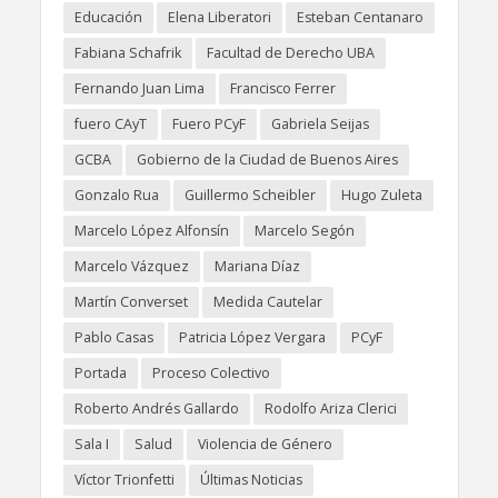
Educación
Elena Liberatori
Esteban Centanaro
Fabiana Schafrik
Facultad de Derecho UBA
Fernando Juan Lima
Francisco Ferrer
fuero CAyT
Fuero PCyF
Gabriela Seijas
GCBA
Gobierno de la Ciudad de Buenos Aires
Gonzalo Rua
Guillermo Scheibler
Hugo Zuleta
Marcelo López Alfonsín
Marcelo Segón
Marcelo Vázquez
Mariana Díaz
Martín Converset
Medida Cautelar
Pablo Casas
Patricia López Vergara
PCyF
Portada
Proceso Colectivo
Roberto Andrés Gallardo
Rodolfo Ariza Clerici
Sala I
Salud
Violencia de Género
Víctor Trionfetti
Últimas Noticias