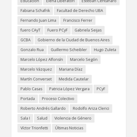
Educación
Elena Liberatori
Esteban Centanaro
Fabiana Schafrik
Facultad de Derecho UBA
Fernando Juan Lima
Francisco Ferrer
fuero CAyT
Fuero PCyF
Gabriela Seijas
GCBA
Gobierno de la Ciudad de Buenos Aires
Gonzalo Rua
Guillermo Scheibler
Hugo Zuleta
Marcelo López Alfonsín
Marcelo Segón
Marcelo Vázquez
Mariana Díaz
Martín Converset
Medida Cautelar
Pablo Casas
Patricia López Vergara
PCyF
Portada
Proceso Colectivo
Roberto Andrés Gallardo
Rodolfo Ariza Clerici
Sala I
Salud
Violencia de Género
Víctor Trionfetti
Últimas Noticias