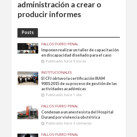
administración a crear o
producir informes
Posts
FALLOS
•
FUERO PENAL
Imponen realizar un taller de capacitación
en discapacidad diseñado para el caso
Publicado hace 9 horas
INSTITUCIONALES
El CFJ obtuvo la certificación IRAM
9001:2015 de su proceso de gestión de las
actividades académicas
Publicado hace 1 día
FALLOS
•
FUERO PENAL
Condenan a un anestesista del Hospital
Durand por violencia obstétrica
Publicado hace 3 semanas
FALLOS
•
FUERO PENAL