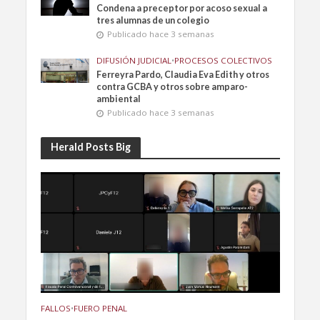
Condena a preceptor por acoso sexual a
tres alumnas de un colegio
Publicado hace 3 semanas
DIFUSIÓN JUDICIAL
•
PROCESOS COLECTIVOS
Ferreyra Pardo, Claudia Eva Edith y otros
contra GCBA y otros sobre amparo-
ambiental
Publicado hace 3 semanas
Herald Posts Big
FALLOS
•
FUERO PENAL