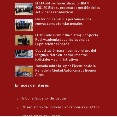
El CFJ obtuvo la certificación IRAM
9001:2015 de su proceso de gestión de las
actividades académicas
Histórico: La justicia porteña asume
nuevas competencias penales
El Dr. Carlos Balbín fue distinguido por la
Real Academia de Jurisprudencia y
Legislación de España
Capacitación para Incentivar el uso del
lenguaje claro en los documentos
judiciales y administrativos
Jornada sobre la Ley de Ejecución de la
Pena de la Ciudad Autónoma de Buenos
Aires
Enlaces de interés
Tribunal Superior de Justicia
Observatorio de Políticas Penitenciarias y DD.HH.
Observatorio de Género