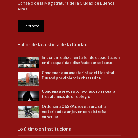
Consejo de la Magistratura de la Ciudad de Buenos
Aires
Contacto
Fallos de la Justicia de la Ciudad
Imponen realizar un taller de capacitación
en discapacidad diseñado para el caso
Condenan a un anestesista del Hospital
Durand por violencia obstétrica
Condena a preceptor por acoso sexual a
tres alumnas de un colegio
Ordenan a ObSBA proveer una silla
motorizada a un joven con distrofia
muscular
Lo último en Institucional