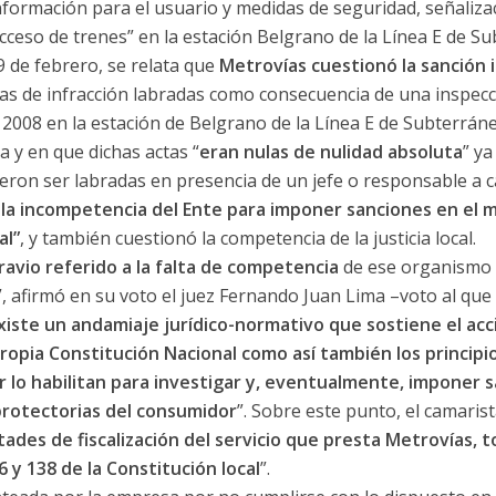
información para el usuario y medidas de seguridad, señaliza
ceso de trenes” en la estación Belgrano de la Línea E de Su
9 de febrero, se relata que
Metrovías cuestionó la sanción
tas de infracción labradas como consecuencia de una inspecci
e 2008 en la estación de Belgrano de la Línea E de Subterr
a y en que dichas actas “
eran nulas de nulidad absoluta
” ya
eron ser labradas en presencia de un jefe o responsable a c
la incompetencia del Ente para imponer sanciones en el 
al”
, y también cuestionó la competencia de la justicia local.
avio referido a la falta de competencia
de ese organismo p
, afirmó en su voto el juez Fernando Juan Lima –voto al que 
xiste un andamiaje jurídico-normativo que sostiene el acc
 propia Constitución Nacional como así también los princip
 lo habilitan para investigar y, eventualmente, imponer s
protectorias del consumidor
”. Sobre este punto, el camaris
des de fiscalización del servicio que presta Metrovías, tod
6 y 138 de la Constitución local
”.