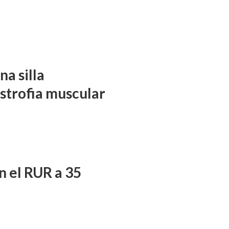
a silla
istrofia muscular
n el RUR a 35