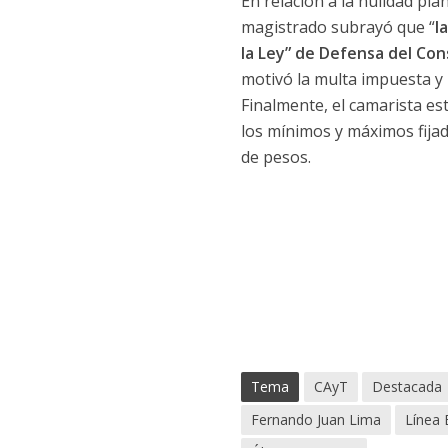
En relación a la nulidad pl
magistrado subrayó que “
l
la Ley” de Defensa del Co
motivó la multa impuesta y
Finalmente, el camarista es
los mínimos y máximos fijad
de pesos.
Tema
CAyT
Destacada
Fernando Juan Lima
Línea 