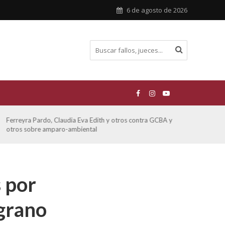
6 de agosto de 2026
otros contra GCBA y
ATE contra GCBA sobre amparo – empleo pub
 por
lgrano