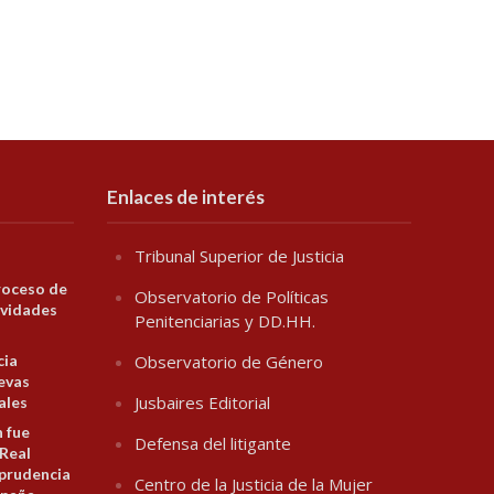
Enlaces de interés
Tribunal Superior de Justicia
roceso de
Observatorio de Políticas
ividades
Penitenciarias y DD.HH.
cia
Observatorio de Género
evas
Jusbaires Editorial
ales
n fue
Defensa del litigante
 Real
prudencia
Centro de la Justicia de la Mujer