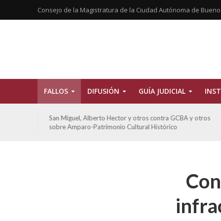
Consejo de la Magistratura de la Ciudad Autónoma de Bueno
FALLOS
DIFUSIÓN
GUÍA JUDICIAL
INST
ctor y otros contra GCBA y otros
De Morais, Oscar Antonio y o
io Cultural Histórico
sobre amparo-habitacionales
Con
infra