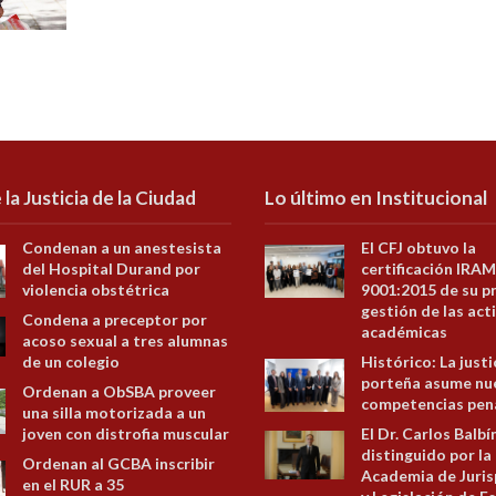
 la Justicia de la Ciudad
Lo último en Institucional
Condenan a un anestesista
El CFJ obtuvo la
del Hospital Durand por
certificación IRAM
violencia obstétrica
9001:2015 de su p
gestión de las act
Condena a preceptor por
académicas
acoso sexual a tres alumnas
de un colegio
Histórico: La justi
porteña asume nu
Ordenan a ObSBA proveer
competencias pen
una silla motorizada a un
joven con distrofia muscular
El Dr. Carlos Balbí
distinguido por la
Ordenan al GCBA inscribir
Academia de Juris
en el RUR a 35