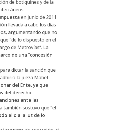
ción de botiquines y de la
bterráneos.
 impuesta
en junio de 2011
ón llevada a cabo los días
áneos, argumentando que no
 que “de lo dispuesto en el
argo de Metrovías”. La
marco de una “concesión
ara dictar la sanción que
adhirió la jueza Mabel
ionar del Ente, ya que
ios del derecho
anciones ante las
ta también sostuvo que “
el
o ello a la luz de lo