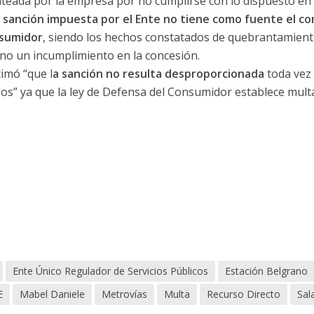
anteada por la empresa por no cumplirse con lo dispuesto en 
a sanción impuesta por el Ente no tiene como fuente el co
nsumidor
, siendo los hechos constatados de quebrantamient
 no un incumplimiento en la concesión.
timó “que l
a sanción no resulta desproporcionada
toda vez
os” ya que la ley de Defensa del Consumidor establece multa
Ente Único Regulador de Servicios Públicos
Estación Belgrano
E
Mabel Daniele
Metrovías
Multa
Recurso Directo
Sala