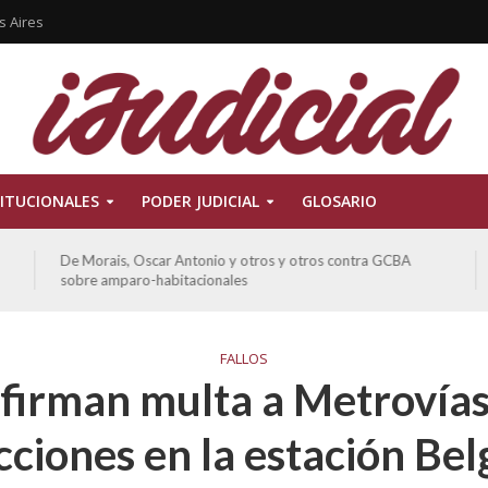
s Aires
ITUCIONALES
PODER JUDICIAL
GLOSARIO
tros y otros contra GCBA
Ferreyra Pardo, Claudia Eva Edith y 
otros sobre amparo-ambiental
FALLOS
firman multa a Metrovías
cciones en la estación Be