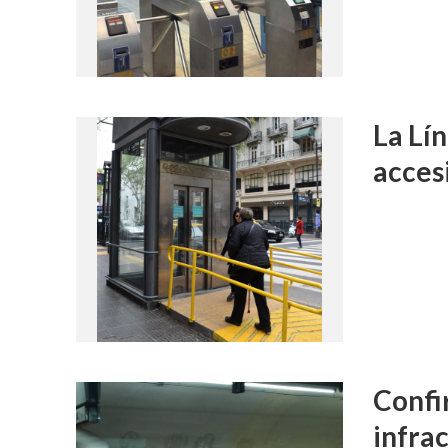
La Lí
acces
Confi
infra