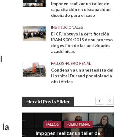
Imponen realizar un taller de
capacitación en discapacidad
diseñado para el caso
INSTITUCIONALES
El CFJ obtuvo la certificación
IRAM 9001:2015 de su proceso
de gestión de las actividades
académicas
l
FALLOS
•
FUERO PENAL
Condenan a un anestesista del
Hospital Durand por violencia
obstétrica
Herald Posts Slider
 la
FALLOS
FUERO PENAL
Imponen realizar un taller de
dith
E