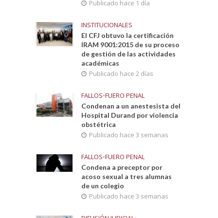
Publicado hace 1 día
INSTITUCIONALES
El CFJ obtuvo la certificación
IRAM 9001:2015 de su proceso
de gestión de las actividades
académicas
Publicado hace 2 días
FALLOS
•
FUERO PENAL
Condenan a un anestesista del
Hospital Durand por violencia
obstétrica
Publicado hace 3 semanas
FALLOS
•
FUERO PENAL
Condena a preceptor por
acoso sexual a tres alumnas
de un colegio
Publicado hace 3 semanas