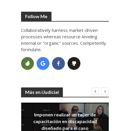
Follow Me
Collaboratively harness market-driven
processes whereas resource-leveling
internal or "organic" sources. Competently
formulate.
Más en iJudicial
Imponen realizar un taller de
E
capacitación en discapacidad
el
IRA
diseñado para el caso
ia