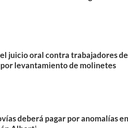
 el juicio oral contra trabajadores de
 por levantamiento de molinetes
DIFUSIÓN JUDICIAL
vías deberá pagar por anomalías en
FUERO PENAL
PROCESOS COLECTIVOS
preceptor por acoso
Ferreyra Pardo, Claudia Eva E