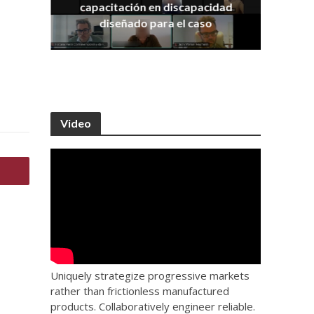
capacitación en discapacidad
os
IRA
diseñado para el caso
Video
Uniquely strategize progressive markets
rather than frictionless manufactured
products. Collaboratively engineer reliable.