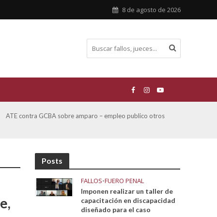
8 de agosto de 2026
ATE contra GCBA sobre amparo – empleo publico otros
San M
sobre
Posts
FALLOS
•
FUERO PENAL
Imponen realizar un taller de
e,
capacitación en discapacidad
diseñado para el caso