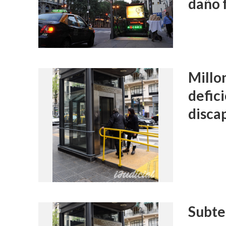
daño f
Millo
defici
disca
Subte