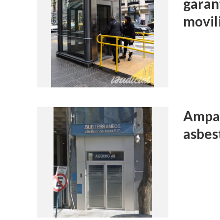
garan
movil
Ampar
asbest