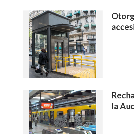
Otorg
accesi
Recha
la Aud