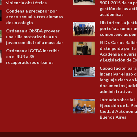
violencia obstétrica
9001:2015 de su p
gestión de las act
Condena a preceptor por
académicas
acoso sexual a tres alumnas
de un colegio
Histórico: La justi
porteña asume nu
Ordenan a ObSBA proveer
competencias pen
una silla motorizada a un
joven con distrofia muscular
El Dr. Carlos Balbí
distinguido por la
Ordenan al GCBA inscribir
Academia de Juris
en el RUR a 35
y Legislación de E
recuperadores urbanos
Capacitación para
Incentivar el uso d
lenguaje claro en 
documentos judici
administrativos
Jornada sobre la L
Ejecución de la Pe
Ciudad Autónoma
Buenos Aires