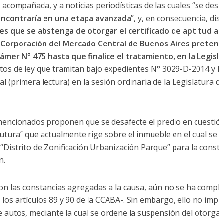
acompañada, y a noticias periodísticas de las cuales “se d
 encontraría en una etapa avanzada
”, y, en consecuencia, di
es que se abstenga de otorgar el certificado de aptitud am
a Corporación del Mercado Central de Buenos Aires pretend
rámer N° 475 hasta que finalice el tratamiento, en la Legis
ctos de ley que tramitan bajo expedientes N° 3029-D-2014 y
l (primera lectura) en la sesión ordinaria de la Legislatura 
mencionados proponen que se desafecte el predio en cuestión
utura” que actualmente rige sobre el inmueble en el cual se 
Distrito de Zonificación Urbanización Parque” para la const
n.
con las constancias agregadas a la causa, aún no se ha comp
los artículos 89 y 90 de la CCABA-. Sin embargo, ello no i
e autos, mediante la cual se ordene la suspensión del otorga