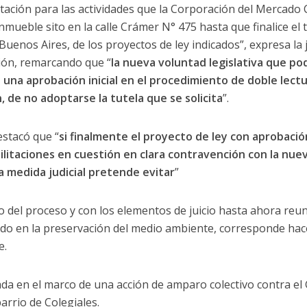
litación para las actividades que la Corporación del Mercado
nmueble sito en la calle Crámer N° 475 hasta que finalice el 
Buenos Aires, de los proyectos de ley indicados”, expresa la
ión, remarcando que “
la nueva voluntad legislativa que po
 una aprobación inicial en el procedimiento de doble lectur
, de no adoptarse la tutela que se solicita
”.
estacó que “
si finalmente el proyecto de ley con aprobación
litaciones en cuestión en clara contravención con la nue
a medida judicial pretende evitar
”
do del proceso y con los elementos de juicio hasta ahora reu
do en la preservación del medio ambiente, corresponde hace
e.
ada en el marco de una acción de amparo colectivo contra el
arrio de Colegiales.