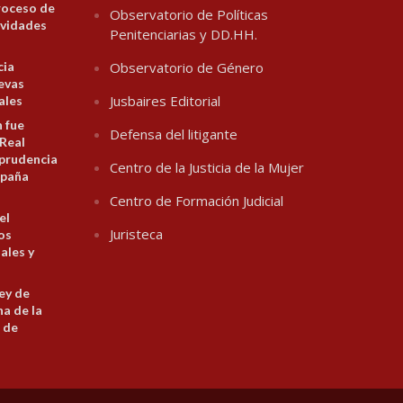
roceso de
Observatorio de Políticas
ividades
Penitenciarias y DD.HH.
cia
Observatorio de Género
evas
Jusbaires Editorial
ales
n fue
Defensa del litigante
 Real
prudencia
Centro de la Justicia de la Mujer
spaña
Centro de Formación Judicial
el
Juristeca
los
ales y
ey de
na de la
 de