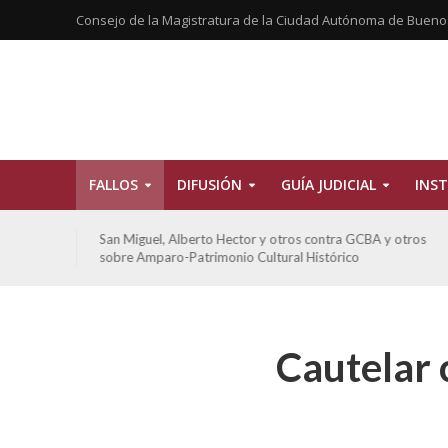
Consejo de la Magistratura de la Ciudad Autónoma de Bueno
FALLOS
DIFUSIÓN
GUÍA JUDICIAL
INST
tros
San Miguel, Alberto Hector y otros contra GCBA y otros
sobre Amparo-Patrimonio Cultural Histórico
Cautelar 