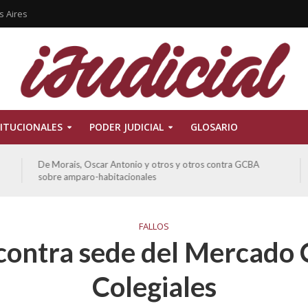
s Aires
ITUCIONALES
PODER JUDICIAL
GLOSARIO
De Morais, Oscar Antonio y otros y otros contra GCBA
sobre amparo-habitacionales
FALLOS
contra sede del Mercado 
Colegiales