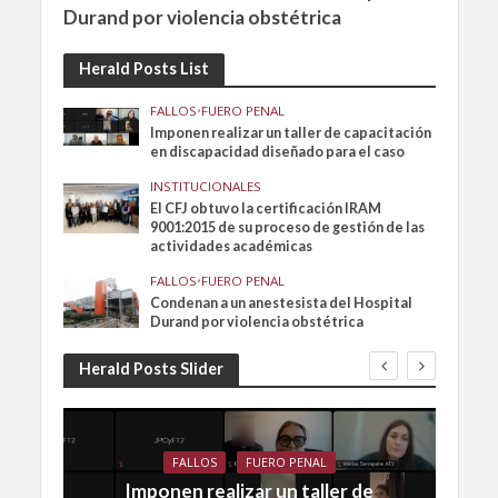
Durand por violencia obstétrica
Herald Posts List
FALLOS
•
FUERO PENAL
Imponen realizar un taller de capacitación
en discapacidad diseñado para el caso
INSTITUCIONALES
El CFJ obtuvo la certificación IRAM
9001:2015 de su proceso de gestión de las
actividades académicas
FALLOS
•
FUERO PENAL
Condenan a un anestesista del Hospital
Durand por violencia obstétrica
Herald Posts Slider
FALLOS
FUERO PENAL
Imponen realizar un taller de