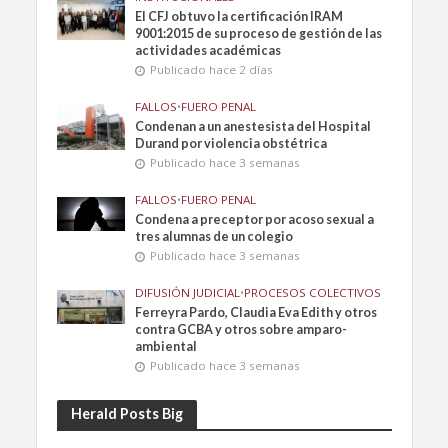
El CFJ obtuvo la certificación IRAM
9001:2015 de su proceso de gestión de las
actividades académicas
Publicado hace 2 días
FALLOS
•
FUERO PENAL
Condenan a un anestesista del Hospital
Durand por violencia obstétrica
Publicado hace 3 semanas
FALLOS
•
FUERO PENAL
Condena a preceptor por acoso sexual a
tres alumnas de un colegio
Publicado hace 3 semanas
DIFUSIÓN JUDICIAL
•
PROCESOS COLECTIVOS
Ferreyra Pardo, Claudia Eva Edith y otros
contra GCBA y otros sobre amparo-
ambiental
Publicado hace 3 semanas
Herald Posts Big