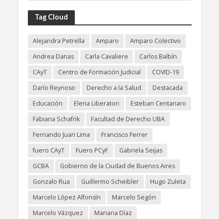
Tag Cloud
Alejandra Petrella
Amparo
Amparo Colectivo
Andrea Danas
Carla Cavaliere
Carlos Balbín
CAyT
Centro de Formación Judicial
COVID-19
Darío Reynoso
Derecho a la Salud
Destacada
Educación
Elena Liberatori
Esteban Centanaro
Fabiana Schafrik
Facultad de Derecho UBA
Fernando Juan Lima
Francisco Ferrer
fuero CAyT
Fuero PCyF
Gabriela Seijas
GCBA
Gobierno de la Ciudad de Buenos Aires
Gonzalo Rua
Guillermo Scheibler
Hugo Zuleta
Marcelo López Alfonsín
Marcelo Segón
Marcelo Vázquez
Mariana Díaz