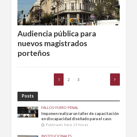
Audiencia pública para
nuevos magistrados
porteños
1
2
3
Posts
FALLOS
•
FUERO PENAL
Imponen realizar un taller de capacitación
en discapacidad diseñado para el caso
Publicado hace 23 horas
INSTITUCIONALES