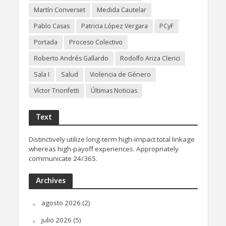
Martín Converset
Medida Cautelar
Pablo Casas
Patricia López Vergara
PCyF
Portada
Proceso Colectivo
Roberto Andrés Gallardo
Rodolfo Ariza Clerici
Sala I
Salud
Violencia de Género
Víctor Trionfetti
Últimas Noticias
Text
Distinctively utilize long-term high-impact total linkage
whereas high-payoff experiences. Appropriately
communicate 24/365.
Archives
agosto 2026
(2)
julio 2026
(5)