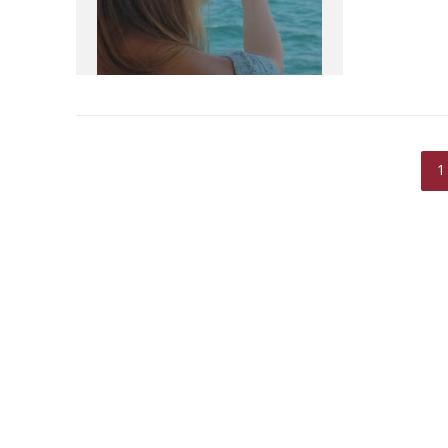
sexual a 
1