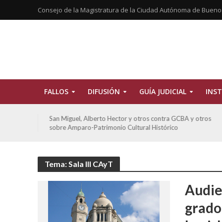
Consejo de la Magistratura de la Ciudad Autónoma de Bueno
FALLOS
DIFUSIÓN
GUÍA JUDICIAL
INST
ra GCBA y otros
De Morais, Oscar Antonio y otros y otros cont
rico
sobre amparo-habitacionales
Tema: Sala III CAyT
Audie
grado 