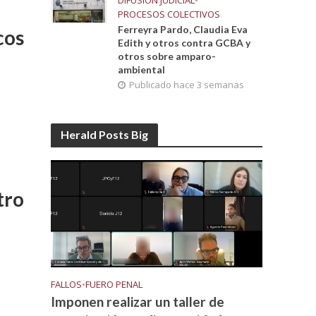
DIFUSIÓN JUDICIAL
•
PROCESOS COLECTIVOS
Ferreyra Pardo, Claudia Eva
cos
Edith y otros contra GCBA y
otros sobre amparo-
ambiental
Publicado hace 3 semanas
Herald Posts Big
tro
FALLOS
•
FUERO PENAL
Imponen realizar un taller de