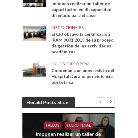
Imponen realizar un taller de
capacitación en discapacidad
diseñado para el caso
INSTITUCIONALES
El CFJ obtuvo la certificación
IRAM 9001:2015 de su proceso
de gestión de las actividades
académicas
FALLOS
•
FUERO PENAL
Condenan a un anestesista del
Hospital Durand por violencia
obstétrica
Herald Posts Slider
FALLOS
FUERO PENAL
Imponen realizar un taller de
dith
E