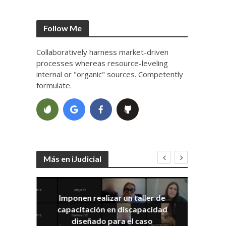
Follow Me
Collaboratively harness market-driven
processes whereas resource-leveling
internal or "organic" sources. Competently
formulate.
Más en iJudicial
Imponen realizar un taller de
E
capacitación en discapacidad
el
IRA
diseñado para el caso
ia