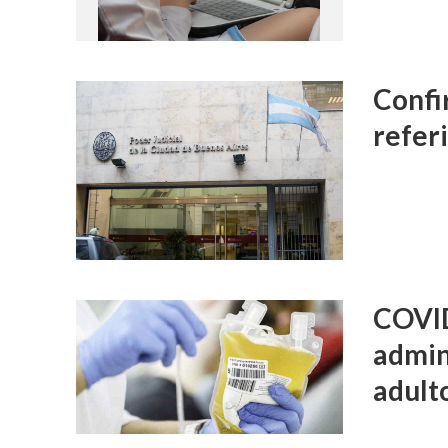
Confi
refer
COVID
admin
adult