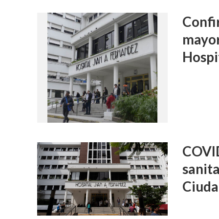
Confi
mayor
Hospi
COVID
sanita
Ciud