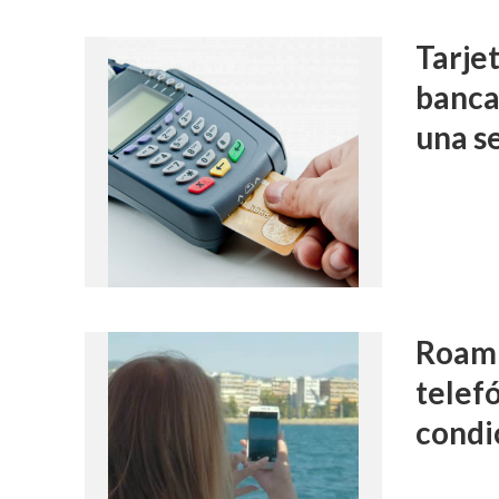
Tarje
banca
una s
Roami
telef
condi
FALLOS
Condena a 