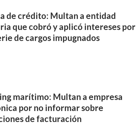
ta de crédito: Multan a entidad
ria que cobró y aplicó intereses por
erie de cargos impugnados
ng marítimo: Multan a empresa
ónica por no informar sobre
ciones de facturación
DIFUSIÓN JUDICIAL
FUERO PENAL
PROCESOS COLECTIVOS
preceptor por acoso
Ferreyra Pardo, Claudia Eva E