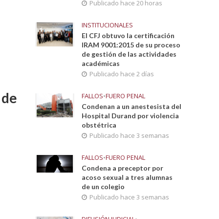
Publicado hace 20 horas
INSTITUCIONALES
El CFJ obtuvo la certificación
IRAM 9001:2015 de su proceso
de gestión de las actividades
académicas
Publicado hace 2 días
 de
FALLOS
•
FUERO PENAL
Condenan a un anestesista del
Hospital Durand por violencia
obstétrica
Publicado hace 3 semanas
FALLOS
•
FUERO PENAL
Condena a preceptor por
acoso sexual a tres alumnas
de un colegio
Publicado hace 3 semanas