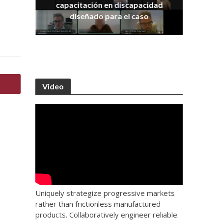
capacitación en discapacidad
os
IRA
diseñado para el caso
Video
Uniquely strategize progressive markets
rather than frictionless manufactured
products. Collaboratively engineer reliable.