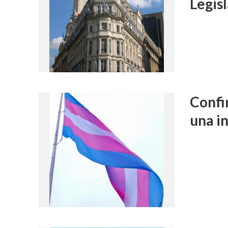
Legis
Confi
una i