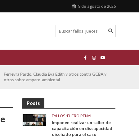
8 de agosto de 2026
 y
ATE contra GCBA sobre amparo – empleo publico otros
Posts
FALLOS
•
FUERO PENAL
de
Imponen realizar un taller de
capacitación en discapacidad
diseñado para el caso