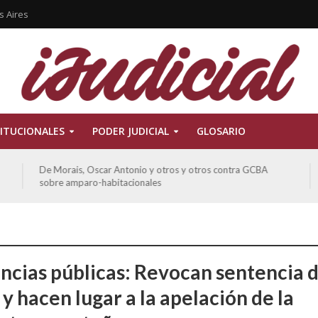
s Aires
ITUCIONALES
PODER JUDICIAL
GLOSARIO
ra GCBA
Ferreyra Pardo, Claudia Eva Edith y otros contra GCBA
otros sobre amparo-ambiental
ncias públicas: Revocan sentencia 
y hacen lugar a la apelación de la