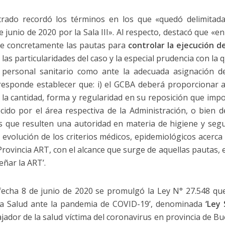
trado recordó los términos en los que «quedó delimitada
e junio de 2020 por la Sala III». Al respecto, destacó que «en
ne concretamente las pautas para
controlar la ejecución d
las particularidades del caso y la especial prudencia con la
 personal sanitario como ante la adecuada asignación d
esponde establecer que: i) el GCBA deberá proporcionar a
 la cantidad, forma y regularidad en su reposición que impo
cido por el área respectiva de la Administración, o bien 
 que resulten una autoridad en materia de higiene y segur
 evolución de los criterios médicos, epidemiológicos acerca
a Provincia ART, con el alcance que surge de aquellas pautas,
ñar la ART’.
echa 8 de junio de 2020 se promulgó la Ley N° 27.548 que
 la Salud ante la pandemia de COVID-19’, denominada
‘Ley 
ajador de la salud víctima del coronavirus en provincia de B