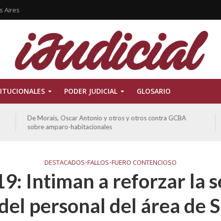
s Aires
ITUCIONALES
PODER JUDICIAL
GLOSARIO
De Morais, Oscar Antonio y otros y otros contra GCBA
sobre amparo-habitacionales
DESTACADOS
•
FALLOS
•
FUERO CONTENCIOSO
: Intiman a reforzar la 
 del personal del área de S