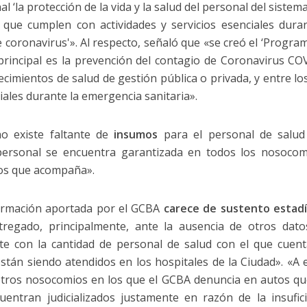
al ‘la protección de la vida y la salud del personal del sistem
 que cumplen con actividades y servicios esenciales dura
coronavirus'». Al respecto, señaló que «se creó el ‘Progra
o principal es la prevención del contagio de Coronavirus CO
ecimientos de salud de gestión pública o privada, y entre lo
iales durante la emergencia sanitaria».
no existe faltante de
insumos
para el personal de salud 
personal se encuentra garantizada en todos los nosocom
tos que acompaña».
nformación aportada por el GCBA
carece de sustento estadí
entregado, principalmente, ante la ausencia de otros dat
ente con la cantidad de personal de salud con el que cuen
tán siendo atendidos en los hospitales de la Ciudad». «A 
 otros nosocomios en los que el GCBA denuncia en autos que
entran judicializados justamente en razón de la insufic