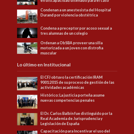
en discapacidad diseñado para el caso
Condenan a un anestesista del Hospital
Durand por violencia obstétrica
Condena a preceptor por acoso sexual a
tres alumnas de un colegio
Ordenan a ObSBA proveer una silla
motorizada a un joven con distrofia
muscular
Lo último en Institucional
El CFJ obtuvo la certificación IRAM
9001:2015 de su proceso de gestión de las
actividades académicas
Histórico: La justicia porteña asume
nuevas competencias penales
El Dr. Carlos Balbín fue distinguido por la
Real Academia de Jurisprudencia y
Legislación de España
Capacitación para Incentivar el uso del