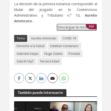
La decisión de la primera instancia correspondió al
titular del Juzgado en lo Contencioso
Administrativo y Tributario n.° 10,
Aurelio
Ammirato
.-
Descargue la resolución
PDF
Tema
Aurelio Ammirato
COVID-19
Derecho a la Salud
Esteban Centanaro
Gabriela Seijas
Hugo Zuleta
Portada
Sala III CAyT
Tercera Edad
También puede interesarte