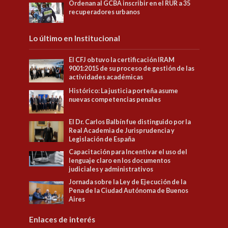
Ordenan al GCBA inscribir en el RUR a 35
recuperadores urbanos
Lo último en Institucional
El CFJ obtuvo la certificación IRAM
9001:2015 de su proceso de gestión de las
actividades académicas
Histórico: La justicia porteña asume
nuevas competencias penales
El Dr. Carlos Balbín fue distinguido por la
Real Academia de Jurisprudencia y
Legislación de España
Capacitación para Incentivar el uso del
lenguaje claro en los documentos
judiciales y administrativos
Jornada sobre la Ley de Ejecución de la
Pena de la Ciudad Autónoma de Buenos
Aires
Enlaces de interés