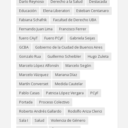
Darío Reynoso
Derecho a la Salud
Destacada
Educación
Elena Liberatori
Esteban Centanaro
Fabiana Schafrik
Facultad de Derecho UBA
Fernando Juan Lima
Francisco Ferrer
fuero CAyT
Fuero PCyF
Gabriela Seijas
GCBA
Gobierno de la Ciudad de Buenos Aires
Gonzalo Rua
Guillermo Scheibler
Hugo Zuleta
Marcelo López Alfonsín
Marcelo Segón
Marcelo Vázquez
Mariana Díaz
Martín Converset
Medida Cautelar
Pablo Casas
Patricia López Vergara
PCyF
Portada
Proceso Colectivo
Roberto Andrés Gallardo
Rodolfo Ariza Clerici
Sala I
Salud
Violencia de Género