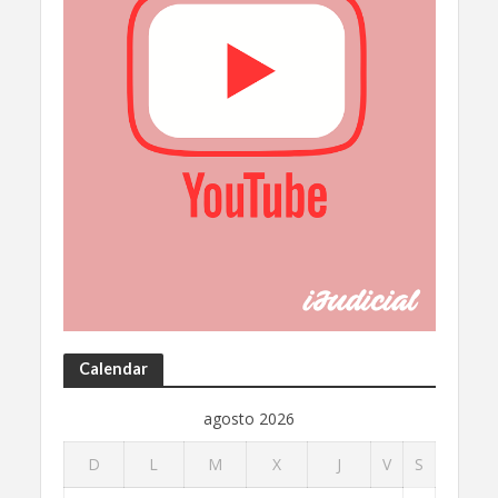
Calendar
agosto 2026
D
L
M
X
J
V
S