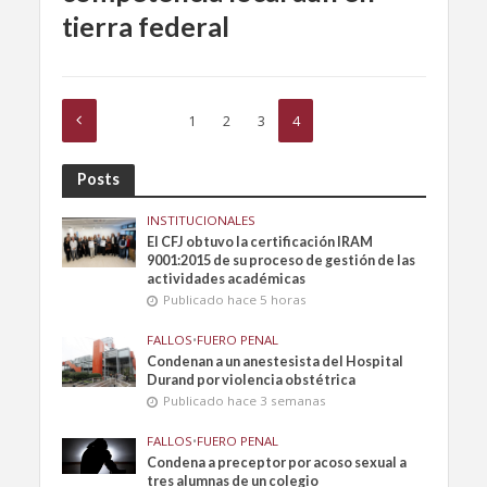
tierra federal
1
2
3
4
Posts
INSTITUCIONALES
El CFJ obtuvo la certificación IRAM
9001:2015 de su proceso de gestión de las
actividades académicas
Publicado hace 5 horas
FALLOS
•
FUERO PENAL
Condenan a un anestesista del Hospital
Durand por violencia obstétrica
Publicado hace 3 semanas
FALLOS
•
FUERO PENAL
Condena a preceptor por acoso sexual a
tres alumnas de un colegio