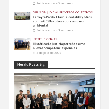
Publicado hace 3 semanas
DIFUSIÓN JUDICIAL
•
PROCESOS COLECTIVOS
Ferreyra Pardo, Claudia Eva Edith y otros
contra GCBA y otros sobre amparo-
ambiental
Publicado hace 3 semanas
INSTITUCIONALES
Histórico: La justicia porteña asume
nuevas competencias penales
3 de julio de 2026
Herald Posts Big