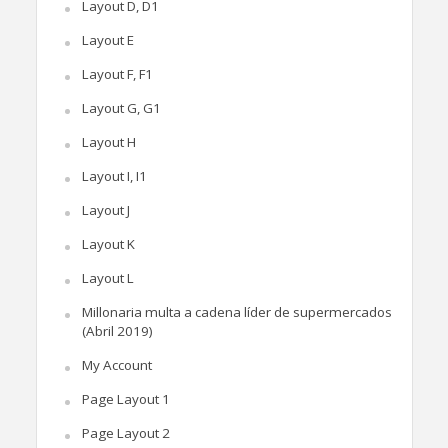
Layout D, D1
Layout E
Layout F, F1
Layout G, G1
Layout H
Layout I, I1
Layout J
Layout K
Layout L
Millonaria multa a cadena líder de supermercados
(Abril 2019)
My Account
Page Layout 1
Page Layout 2