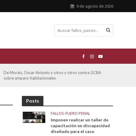
9 de agosto de 2026
Ferreyra Pardo, Claudia Eva Edith y otros contra GCBA y
ATE 
otros sobre amparo-ambiental
Posts
FALLOS
•
FUERO PENAL
Imponen realizar un taller de
capacitación en discapacidad
diseñado para el caso