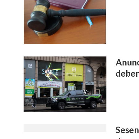
Anunci
deben
Sesent