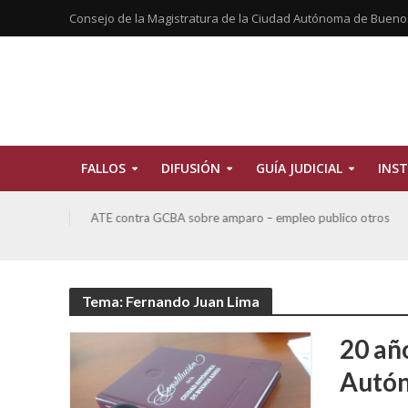
Consejo de la Magistratura de la Ciudad Autónoma de Bueno
FALLOS
DIFUSIÓN
GUÍA JUDICIAL
INST
tros
San Miguel, Alberto Hector y otros contra GCBA y otros
sobre Amparo-Patrimonio Cultural Histórico
Tema: Fernando Juan Lima
20 añ
Autón