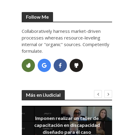
Follow Me
Collaboratively harness market-driven
processes whereas resource-leveling
internal or "organic" sources. Competently
formulate.
Más en iJudicial
Imponen realizar un taller de
E
capacitación en discapacidad
el
IRA
diseñado para el caso
ia