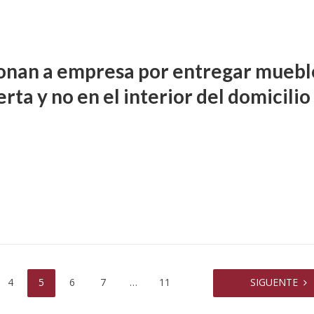
onan a empresa por entregar muebl
rta y no en el interior del domicilio
DIFUSIÓN JUDICIAL
4
5
6
7
…
11
SIGUENTE
FUERO PENAL
PROCESOS COLECTIVOS
preceptor por acoso
Ferreyra Pardo, Claudia Eva E