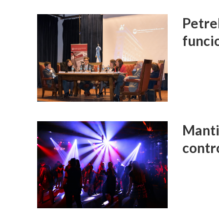
Petre
funci
Manti
contro