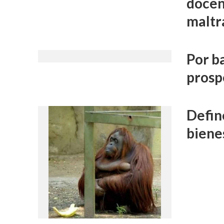
docen
maltr
Por b
prosp
Defin
biene