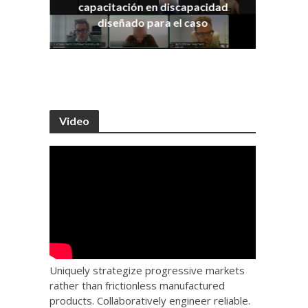
capacitación en discapacidad
os
IRA
diseñado para el caso
Video
Uniquely strategize progressive markets
rather than frictionless manufactured
products. Collaboratively engineer reliable.