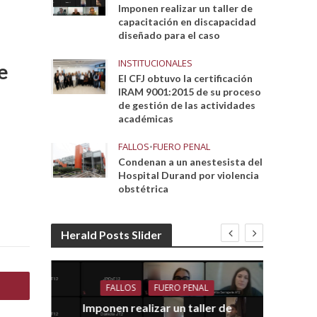
Imponen realizar un taller de
capacitación en discapacidad
diseñado para el caso
INSTITUCIONALES
e
El CFJ obtuvo la certificación
IRAM 9001:2015 de su proceso
de gestión de las actividades
académicas
FALLOS
•
FUERO PENAL
Condenan a un anestesista del
Hospital Durand por violencia
obstétrica
Herald Posts Slider
FALLOS
FUERO PENAL
Imponen realizar un taller de
dith
E