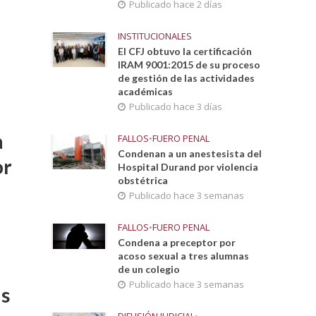
Publicado hace 2 días
INSTITUCIONALES
El CFJ obtuvo la certificación
IRAM 9001:2015 de su proceso
de gestión de las actividades
académicas
Publicado hace 3 días
a
FALLOS
•
FUERO PENAL
Condenan a un anestesista del
or
Hospital Durand por violencia
obstétrica
Publicado hace 3 semanas
FALLOS
•
FUERO PENAL
Condena a preceptor por
acoso sexual a tres alumnas
de un colegio
Publicado hace 3 semanas
as