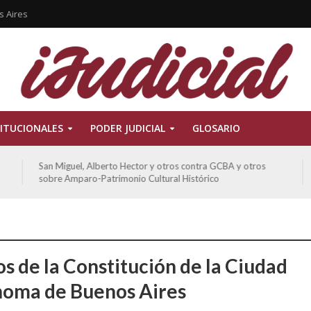
s Aires
ITUCIONALES
PODER JUDICIAL
GLOSARIO
De Morais, Oscar Antonio y otros y otros contra GCBA
sobre amparo-habitacionales
os de la Constitución de la Ciudad
oma de Buenos Aires