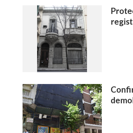
Prote
regis
Confi
demol