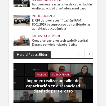
Imponen realizar un taller de capacitación
en discapacidad diseñado para el caso
INSTITUCIONALES
El CFJ obtuvo la certificación IRAM
9001:2015 de su proceso de gestión de las
actividades académicas
FALLOS
•
FUERO PENAL
Condenan a un anestesista del Hospital
Durand por violencia obstétrica
Herald Posts Slider
FALLOS
FUERO PENAL
Imponen realizar un taller de
capacitación en discapacidad
diseñado para el caso