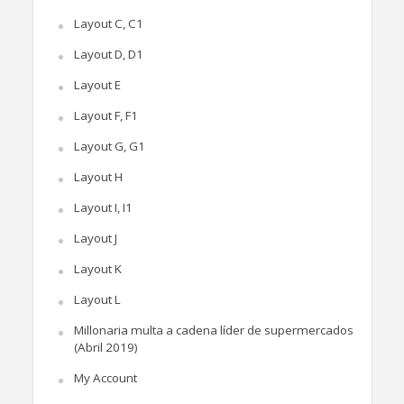
Layout C, C1
Layout D, D1
Layout E
Layout F, F1
Layout G, G1
Layout H
Layout I, I1
Layout J
Layout K
Layout L
Millonaria multa a cadena líder de supermercados
(Abril 2019)
My Account