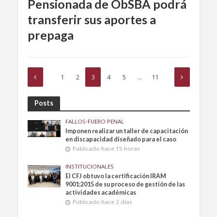
Pensionada de ObSBA podrá
transferir sus aportes a
prepaga
1
2
3
4
5
…
11
Posts
FALLOS
•
FUERO PENAL
Imponen realizar un taller de capacitación
en discapacidad diseñado para el caso
Publicado hace 15 horas
INSTITUCIONALES
El CFJ obtuvo la certificación IRAM
9001:2015 de su proceso de gestión de las
actividades académicas
Publicado hace 2 días