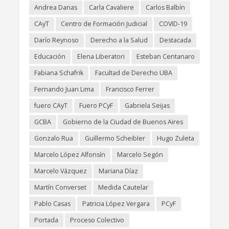
Andrea Danas
Carla Cavaliere
Carlos Balbín
CAyT
Centro de Formación Judicial
COVID-19
Darío Reynoso
Derecho a la Salud
Destacada
Educación
Elena Liberatori
Esteban Centanaro
Fabiana Schafrik
Facultad de Derecho UBA
Fernando Juan Lima
Francisco Ferrer
fuero CAyT
Fuero PCyF
Gabriela Seijas
GCBA
Gobierno de la Ciudad de Buenos Aires
Gonzalo Rua
Guillermo Scheibler
Hugo Zuleta
Marcelo López Alfonsín
Marcelo Segón
Marcelo Vázquez
Mariana Díaz
Martín Converset
Medida Cautelar
Pablo Casas
Patricia López Vergara
PCyF
Portada
Proceso Colectivo