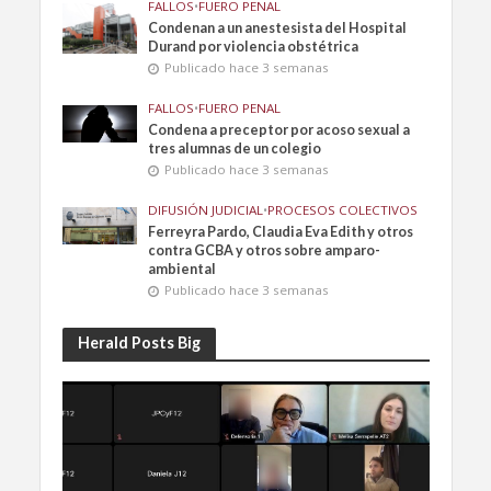
FALLOS
•
FUERO PENAL
Condenan a un anestesista del Hospital
Durand por violencia obstétrica
Publicado hace 3 semanas
FALLOS
•
FUERO PENAL
Condena a preceptor por acoso sexual a
tres alumnas de un colegio
Publicado hace 3 semanas
DIFUSIÓN JUDICIAL
•
PROCESOS COLECTIVOS
Ferreyra Pardo, Claudia Eva Edith y otros
contra GCBA y otros sobre amparo-
ambiental
Publicado hace 3 semanas
Herald Posts Big