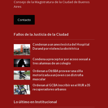
Consejo de la Magistratura de la Ciudad de Buenos
Aires
Contacto
Fallos de la Justicia de la Ciudad
Condenan a un anestesista del Hospital
Durand por violencia obstétrica
Condena a preceptor por acoso sexual a
tres alumnas de un colegio
Ordenan a ObSBA proveer una silla
motorizada a un joven con distrofia
muscular
Ordenan al GCBA inscribir en el RUR a 35
recuperadores urbanos
Lo último en Institucional