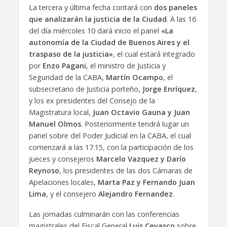
La tercera y última fecha contará con
dos paneles
que analizarán la justicia de la Ciudad
. A las 16
del día miércoles 10 dará inicio el panel
«La
autonomía de la Ciudad de Buenos Aires y el
traspaso de la justicia»
, el cual estará integrado
por
Enzo Pagani
, el ministro de Justicia y
Seguridad de la CABA,
Martín Ocampo
, el
subsecretario de Justicia porteño,
Jorge Enríquez
,
y los ex presidentes del Consejo de la
Magistratura local,
Juan Octavio Gauna y Juan
Manuel Olmos
. Posteriormente tendrá lugar un
panel sobre del Poder Judicial en la CABA, el cual
comenzará a las 17.15, con la participación de los
jueces y consejeros
Marcelo Vazquez y Darío
Reynoso
, los presidentes de las dos Cámaras de
Apelaciones locales,
Marta Paz y Fernando Juan
Lima
, y el consejero
Alejandro Fernandez
.
Las jornadas culminarán con las conferencias
magistrales del Fiscal General
Luis Cevasco
sobre