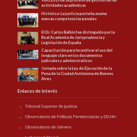
9001:2015 de su proceso de gestión de las
actividades académicas
Histórico: La justicia porteña asume
nuevas competencias penales
El Dr. Carlos Balbín fue distinguido por la
Real Academia de Jurisprudencia y
Legislación de España
Capacitación para Incentivar el uso del
lenguaje claro en los documentos
judiciales y administrativos
Jornada sobre la Ley de Ejecución de la
Pena de la Ciudad Autónoma de Buenos
Aires
Enlaces de interés
Tribunal Superior de Justicia
Observatorio de Políticas Penitenciarias y DD.HH.
Observatorio de Género