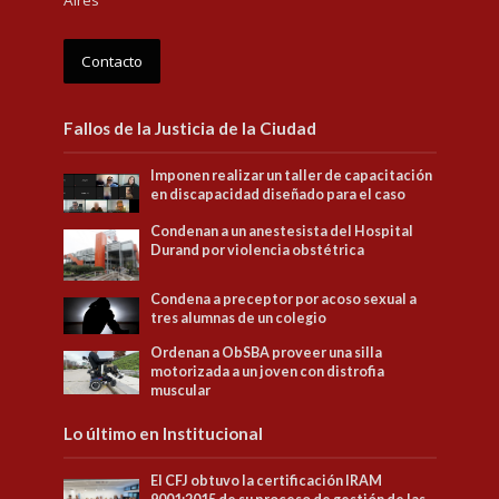
Contacto
Fallos de la Justicia de la Ciudad
Imponen realizar un taller de capacitación
en discapacidad diseñado para el caso
Condenan a un anestesista del Hospital
Durand por violencia obstétrica
Condena a preceptor por acoso sexual a
tres alumnas de un colegio
Ordenan a ObSBA proveer una silla
motorizada a un joven con distrofia
muscular
Lo último en Institucional
El CFJ obtuvo la certificación IRAM