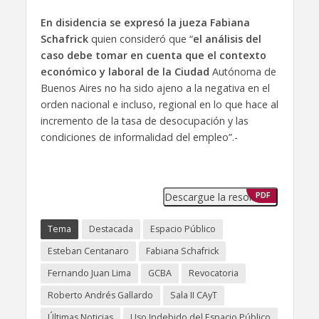
En disidencia se expresó la jueza Fabiana
Schafrick
quien consideró que “
el análisis del
caso debe tomar en cuenta que el contexto
económico y laboral de la Ciudad
Autónoma de
Buenos Aires no ha sido ajeno a la negativa en el
orden nacional e incluso, regional en lo que hace al
incremento de la tasa de desocupación y las
condiciones de informalidad del empleo”.-
Descargue la resolución
PDF
Tema
Destacada
Espacio Público
Esteban Centanaro
Fabiana Schafrick
Fernando Juan Lima
GCBA
Revocatoria
Roberto Andrés Gallardo
Sala II CAyT
Últimas Noticias
Uso Indebido del Espacio Público