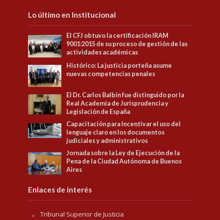
Lo último en Institucional
El CFJ obtuvo la certificación IRAM
9001:2015 de su proceso de gestión de las
actividades académicas
Histórico: La justicia porteña asume
nuevas competencias penales
El Dr. Carlos Balbín fue distinguido por la
Real Academia de Jurisprudencia y
Legislación de España
Capacitación para Incentivar el uso del
lenguaje claro en los documentos
judiciales y administrativos
Jornada sobre la Ley de Ejecución de la
Pena de la Ciudad Autónoma de Buenos
Aires
Enlaces de interés
Tribunal Superior de Justicia