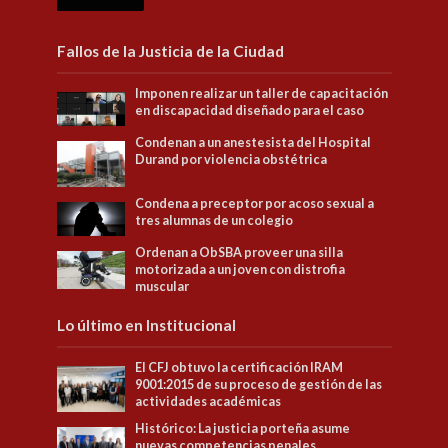
Fallos de la Justicia de la Ciudad
Imponen realizar un taller de capacitación
en discapacidad diseñado para el caso
Condenan a un anestesista del Hospital
Durand por violencia obstétrica
Condena a preceptor por acoso sexual a
tres alumnas de un colegio
Ordenan a ObSBA proveer una silla
motorizada a un joven con distrofia
muscular
Lo último en Institucional
El CFJ obtuvo la certificación IRAM
9001:2015 de su proceso de gestión de las
actividades académicas
Histórico: La justicia porteña asume
nuevas competencias penales