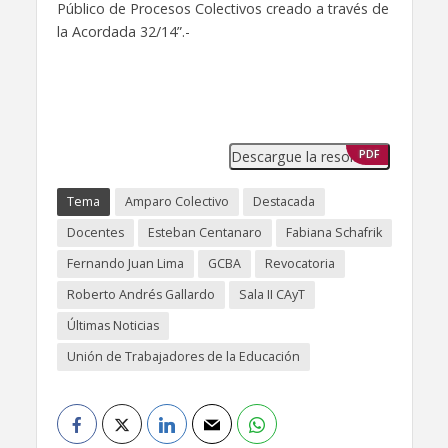
Público de Procesos Colectivos creado a través de
la Acordada 32/14”.-
Descargue la resolución
PDF
Tema
Amparo Colectivo
Destacada
Docentes
Esteban Centanaro
Fabiana Schafrik
Fernando Juan Lima
GCBA
Revocatoria
Roberto Andrés Gallardo
Sala II CAyT
Últimas Noticias
Unión de Trabajadores de la Educación