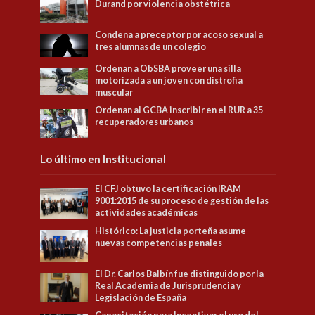
Durand por violencia obstétrica
Condena a preceptor por acoso sexual a
tres alumnas de un colegio
Ordenan a ObSBA proveer una silla
motorizada a un joven con distrofia
muscular
Ordenan al GCBA inscribir en el RUR a 35
recuperadores urbanos
Lo último en Institucional
El CFJ obtuvo la certificación IRAM
9001:2015 de su proceso de gestión de las
actividades académicas
Histórico: La justicia porteña asume
nuevas competencias penales
El Dr. Carlos Balbín fue distinguido por la
Real Academia de Jurisprudencia y
Legislación de España