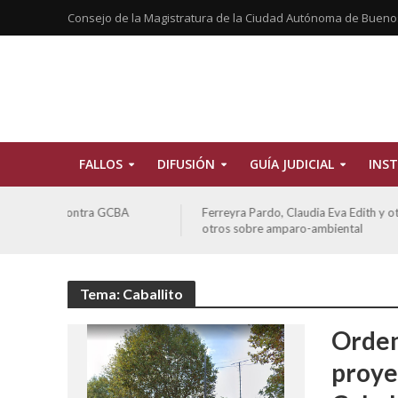
Consejo de la Magistratura de la Ciudad Autónoma de Bueno
FALLOS
DIFUSIÓN
GUÍA JUDICIAL
INST
CBA
Ferreyra Pardo, Claudia Eva Edith y otros contra GCBA y
otros sobre amparo-ambiental
Tema: Caballito
Orden
proye