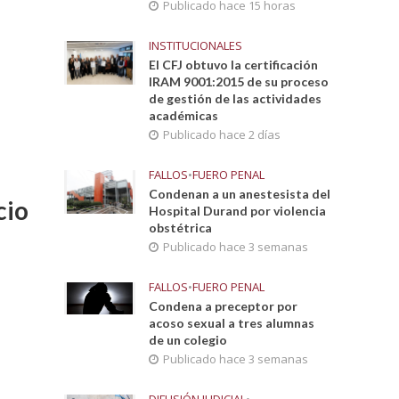
Publicado hace 15 horas
INSTITUCIONALES
El CFJ obtuvo la certificación
IRAM 9001:2015 de su proceso
de gestión de las actividades
académicas
Publicado hace 2 días
FALLOS
•
FUERO PENAL
Condenan a un anestesista del
cio
Hospital Durand por violencia
obstétrica
Publicado hace 3 semanas
FALLOS
•
FUERO PENAL
Condena a preceptor por
acoso sexual a tres alumnas
de un colegio
Publicado hace 3 semanas