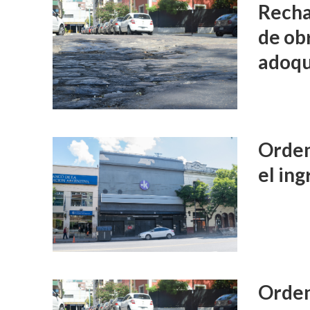
Recha
de ob
adoq
Orden
el in
Orden