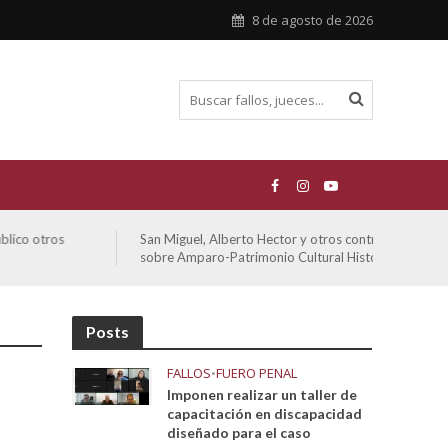
8 de agosto de 2026
San Miguel, Alberto Hector y otros contra GCBA y otros
De Mo
sobre Amparo-Patrimonio Cultural Histórico
sobr
Posts
FALLOS
•
FUERO PENAL
Imponen realizar un taller de
capacitación en discapacidad
diseñado para el caso