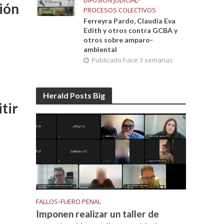
DIFUSIÓN JUDICIAL
•
ión
PROCESOS COLECTIVOS
Ferreyra Pardo, Claudia Eva
Edith y otros contra GCBA y
otros sobre amparo-
ambiental
Publicado hace 3 semanas
Herald Posts Big
tir
FALLOS
•
FUERO PENAL
Imponen realizar un taller de