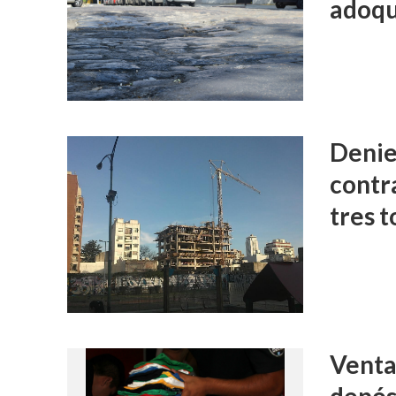
adoqu
Denie
contra
tres t
Venta