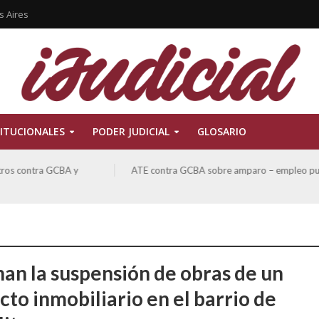
s Aires
ITUCIONALES
PODER JUDICIAL
GLOSARIO
ATE contra GCBA sobre amparo – empleo publico otros
an la suspensión de obras de un
cto inmobiliario en el barrio de