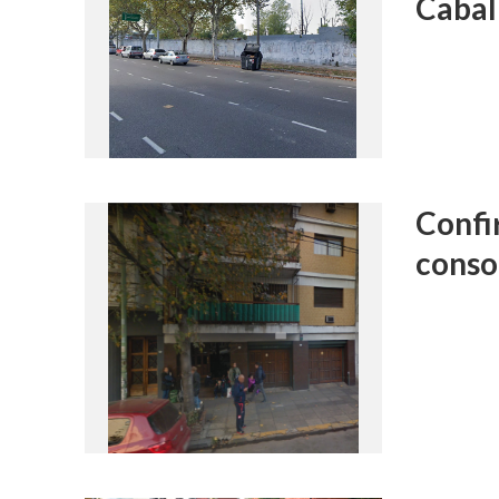
Cabal
Confi
consor