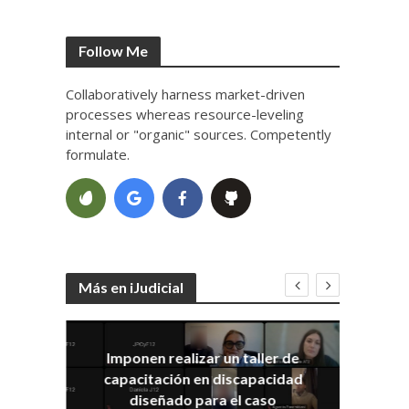
Follow Me
Collaboratively harness market-driven
processes whereas resource-leveling
internal or "organic" sources. Competently
formulate.
Más en iJudicial
Imponen realizar un taller de
E
capacitación en discapacidad
el
IRA
diseñado para el caso
ia