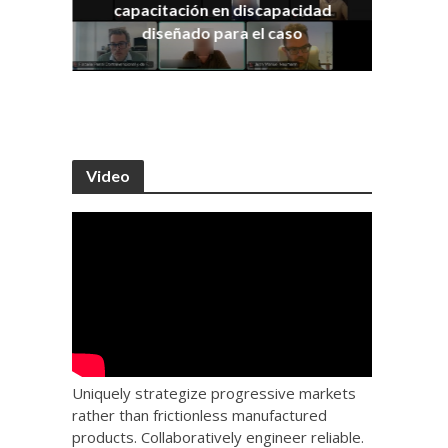
capacitación en discapacidad
os
IRA
diseñado para el caso
Video
Uniquely strategize progressive markets
rather than frictionless manufactured
products. Collaboratively engineer reliable.