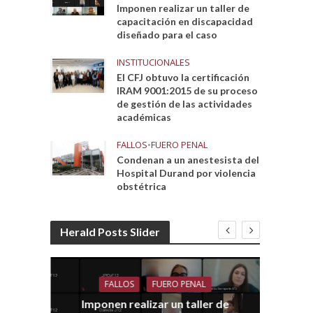
Imponen realizar un taller de
capacitación en discapacidad
diseñado para el caso
INSTITUCIONALES
El CFJ obtuvo la certificación
IRAM 9001:2015 de su proceso
de gestión de las actividades
académicas
FALLOS
•
FUERO PENAL
Condenan a un anestesista del
Hospital Durand por violencia
obstétrica
Herald Posts Slider
FALLOS
FUERO PENAL
Imponen realizar un taller de
dith
E