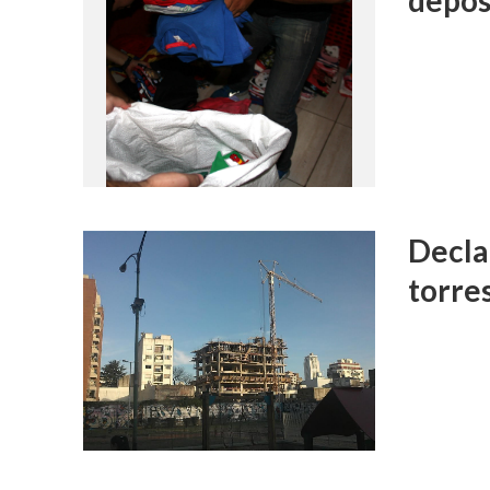
depós
Decla
torres