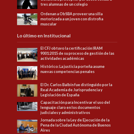
tres alumnas de un colegio
Ordenan a ObSBA proveer una silla
motorizada a un joven con distrofia
muscular
Lo último en Institucional
El CFJ obtuvo la certificación IRAM
9001:2015 de su proceso de gestión de las
actividades académicas
Histórico: La justicia porteña asume
nuevas competencias penales
El Dr. Carlos Balbín fue distinguido por la
Real Academia de Jurisprudencia y
Legislación de España
Capacitación para Incentivar el uso del
lenguaje claro en los documentos
judiciales y administrativos
Jornada sobre la Ley de Ejecución de la
Pena de la Ciudad Autónoma de Buenos
Aires