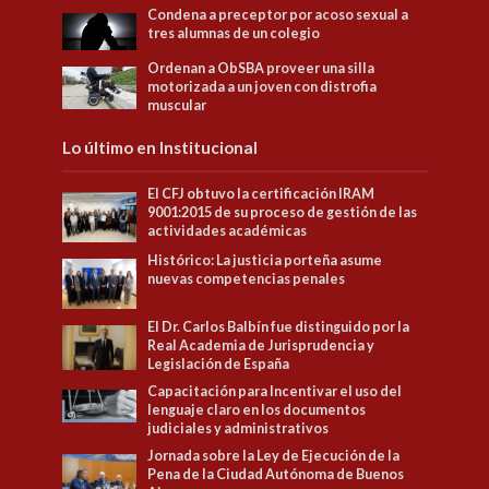
Condena a preceptor por acoso sexual a
tres alumnas de un colegio
Ordenan a ObSBA proveer una silla
motorizada a un joven con distrofia
muscular
Lo último en Institucional
El CFJ obtuvo la certificación IRAM
9001:2015 de su proceso de gestión de las
actividades académicas
Histórico: La justicia porteña asume
nuevas competencias penales
El Dr. Carlos Balbín fue distinguido por la
Real Academia de Jurisprudencia y
Legislación de España
Capacitación para Incentivar el uso del
lenguaje claro en los documentos
judiciales y administrativos
Jornada sobre la Ley de Ejecución de la
Pena de la Ciudad Autónoma de Buenos