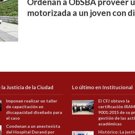
Ordenan a ObSBA proveer un
motorizada a un joven con d
 la Justicia de la Ciudad
Lo último en Institucional
Imponen realizar un taller
El CFJ obtuvo la
de capacitación en
certificación IRAM
discapacidad diseñado para
9001:2015 de su p
el caso
gestión de las act
académicas
Condenan a un anestesista
del Hospital Durand por
Histórico: La justi