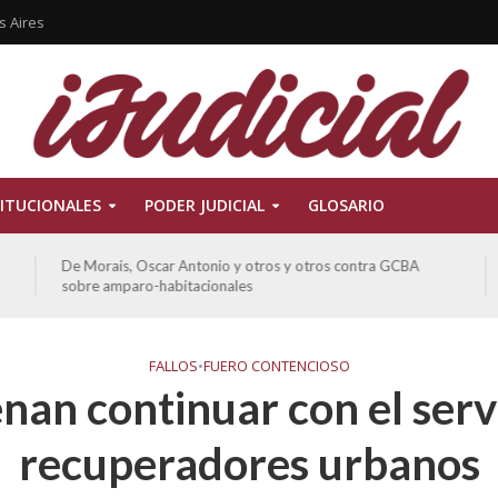
s Aires
ITUCIONALES
PODER JUDICIAL
GLOSARIO
De Morais, Oscar Antonio y otros y otros contra GCBA
sobre amparo-habitacionales
FALLOS
•
FUERO CONTENCIOSO
nan continuar con el servi
recuperadores urbanos