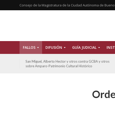
Consejo de la Magistratura de la Ciudad Autónoma de Bueno
FALLOS
DIFUSIÓN
GUÍA JUDICIAL
INST
tros
San Miguel, Alberto Hector y otros contra GCBA y otros
sobre Amparo-Patrimonio Cultural Histórico
Orde