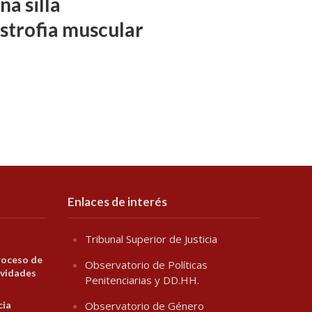
a silla
istrofia muscular
Enlaces de interés
Tribunal Superior de Justicia
roceso de
Observatorio de Políticas
ividades
Penitenciarias y DD.HH.
cia
Observatorio de Género