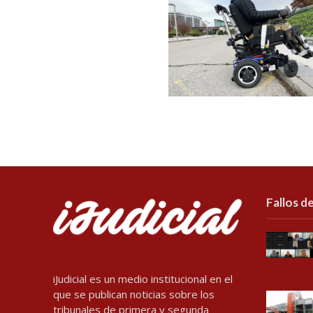
Fallos de
iJudicial es un medio institucional en el
que se publican noticias sobre los
tribunales de primera y segunda