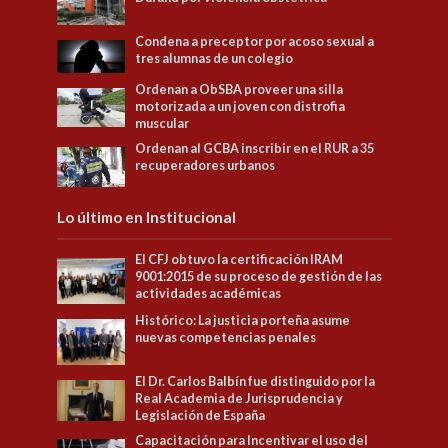
Condena a preceptor por acoso sexual a
tres alumnas de un colegio
Ordenan a ObSBA proveer una silla
motorizada a un joven con distrofia
muscular
Ordenan al GCBA inscribir en el RUR a 35
recuperadores urbanos
Lo último en Institucional
El CFJ obtuvo la certificación IRAM
9001:2015 de su proceso de gestión de las
actividades académicas
Histórico: La justicia porteña asume
nuevas competencias penales
El Dr. Carlos Balbín fue distinguido por la
Real Academia de Jurisprudencia y
Legislación de España
Capacitación para Incentivar el uso del