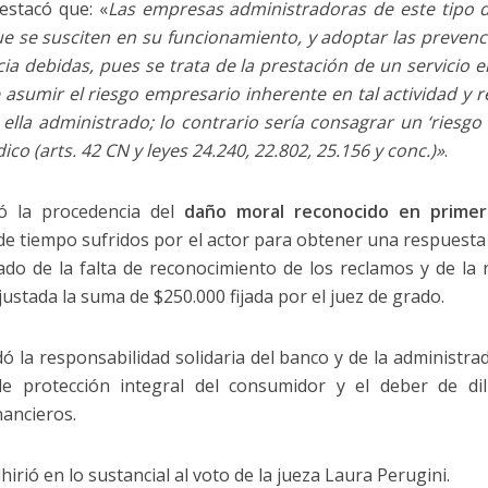
estacó que: «
Las empresas administradoras de este tipo 
ue se susciten en su funcionamiento, y adoptar las preven
ncia debidas, pues se trata de la prestación de un servicio 
 asumir el riesgo empresario inherente en tal actividad y 
r ella administrado; lo contrario sería consagrar un ‘riesg
co (arts. 42 CN y leyes 24.240, 22.802, 25.156 y conc.)»
.
ó la procedencia del
daño moral reconocido en primer
 de tiempo sufridos por el actor para obtener una respues
ivado de la falta de reconocimiento de los reclamos y de la 
ustada la suma de $250.000 fijada por el juez de grado.
dó la responsabilidad solidaria del banco y de la administrad
de protección integral del consumidor y el deber de dil
nancieros.
irió en lo sustancial al voto de la jueza Laura Perugini.