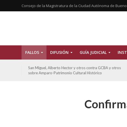
Consejo de la Magistratura de la Ciudad Autónoma de Bueno
FALLOS
DIFUSIÓN
GUÍA JUDICIAL
INST
tros
San Miguel, Alberto Hector y otros contra GCBA y otros
sobre Amparo-Patrimonio Cultural Histórico
Confirm