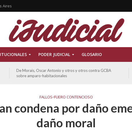
s Aires
ITUCIONALES
PODER JUDICIAL
GLOSARIO
De Morais, Oscar Antonio y otros y otros contra GCBA
sobre amparo-habitacionales
FALLOS
•
FUERO CONTENCIOSO
an condena por daño eme
daño moral