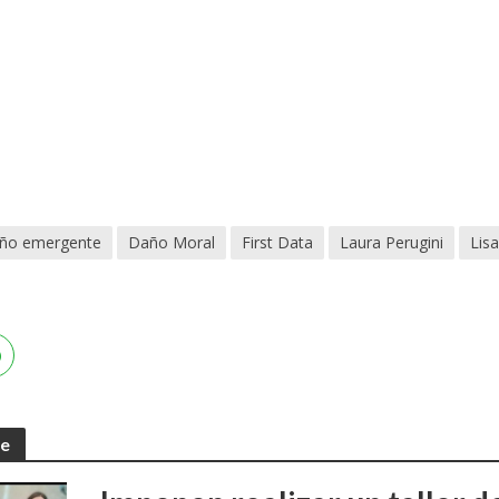
ño emergente
Daño Moral
First Data
Laura Perugini
Lis
te