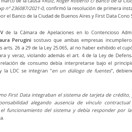
l marco de la causa «
Ruiz, Roger Roberto c/ Banco de la Ciu
xp nº 236087/2021-0,
confirmó la resolución de primera inst
or el Banco de la Ciudad de Buenos Aires y First Data Cono S
IV
de la Cámara de Apelaciones en lo Contencioso Admini
aura Perugini
sostuvo que ambas empresas incumplieron
s arts. 26 a 29 de la Ley 25.065, al no haber exhibido el c
ara y veraz, violando además el art. 4 de la Ley de Defen
 relación de consumo debía interpretarse bajo el princip
y la LDC se integran “
en un diálogo de fuentes
”, debie
o First Data integraban el sistema de tarjeta de crédito,
ponsabilidad alegando ausencia de vínculo contractua
 el funcionamiento del sistema y debía responder por la
ta.