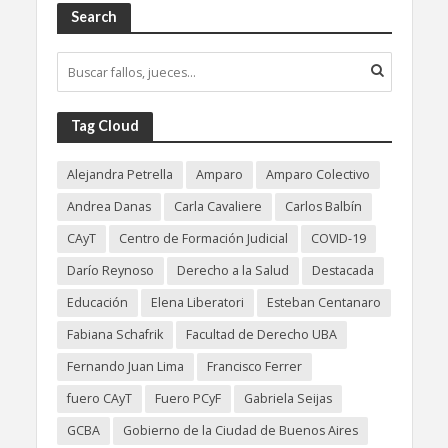
Search
Tag Cloud
Alejandra Petrella
Amparo
Amparo Colectivo
Andrea Danas
Carla Cavaliere
Carlos Balbín
CAyT
Centro de Formación Judicial
COVID-19
Darío Reynoso
Derecho a la Salud
Destacada
Educación
Elena Liberatori
Esteban Centanaro
Fabiana Schafrik
Facultad de Derecho UBA
Fernando Juan Lima
Francisco Ferrer
fuero CAyT
Fuero PCyF
Gabriela Seijas
GCBA
Gobierno de la Ciudad de Buenos Aires