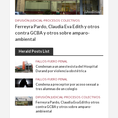
DIFUSIÓN JUDICIAL
•
PROCESOS COLECTIVOS
Ferreyra Pardo, Claudia Eva Edith y otros
contra GCBA y otros sobre amparo-
ambiental
Herald Posts List
FALLOS
•
FUERO PENAL
Condenan a un anestesista del Hospital
Durand por violencia obstétrica
FALLOS
•
FUERO PENAL
Condena a preceptor por acoso sexual a
tres alumnas de un colegio
DIFUSIÓN JUDICIAL
•
PROCESOS COLECTIVOS
Ferreyra Pardo, Claudia Eva Edith y otros
contra GCBA y otros sobre amparo-
ambiental