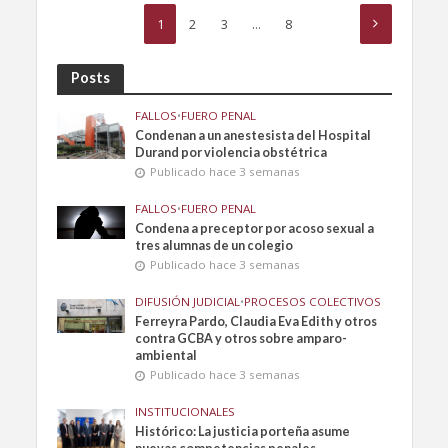
1
2
3
…
8
Posts
FALLOS
•
FUERO PENAL
Condenan a un anestesista del Hospital
Durand por violencia obstétrica
Publicado hace 3 semanas
FALLOS
•
FUERO PENAL
Condena a preceptor por acoso sexual a
tres alumnas de un colegio
Publicado hace 3 semanas
DIFUSIÓN JUDICIAL
•
PROCESOS COLECTIVOS
Ferreyra Pardo, Claudia Eva Edith y otros
contra GCBA y otros sobre amparo-
ambiental
Publicado hace 3 semanas
INSTITUCIONALES
Histórico: La justicia porteña asume