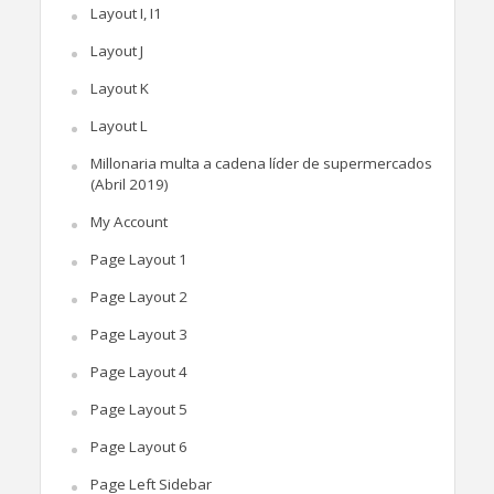
Layout I, I1
Layout J
Layout K
Layout L
Millonaria multa a cadena líder de supermercados
(Abril 2019)
My Account
Page Layout 1
Page Layout 2
Page Layout 3
Page Layout 4
Page Layout 5
Page Layout 6
Page Left Sidebar