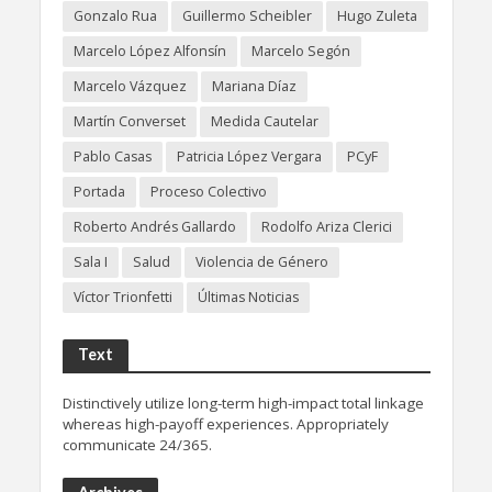
Gonzalo Rua
Guillermo Scheibler
Hugo Zuleta
Marcelo López Alfonsín
Marcelo Segón
Marcelo Vázquez
Mariana Díaz
Martín Converset
Medida Cautelar
Pablo Casas
Patricia López Vergara
PCyF
Portada
Proceso Colectivo
Roberto Andrés Gallardo
Rodolfo Ariza Clerici
Sala I
Salud
Violencia de Género
Víctor Trionfetti
Últimas Noticias
Text
Distinctively utilize long-term high-impact total linkage
whereas high-payoff experiences. Appropriately
communicate 24/365.