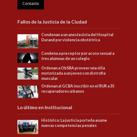
Contacto
Fallos de la Justicia de la Ciudad
Condenan a un anestesista del Hospital
Durand por violencia obstétrica
Condena a preceptor por acoso sexual a
tres alumnas de un colegio
Ordenan a ObSBA proveer una silla
motorizada a un joven con distrofia
muscular
Ordenan al GCBA inscribir en el RUR a 35
recuperadores urbanos
Lo último en Institucional
Histórico: La justicia porteña asume
nuevas competencias penales