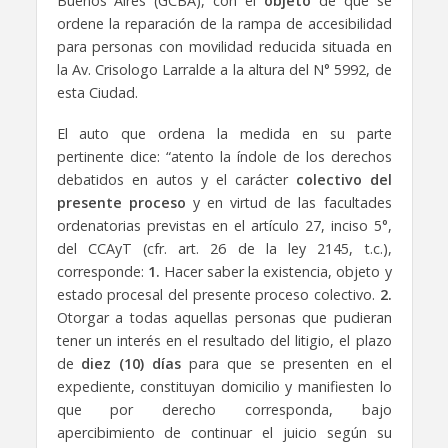
Buenos Aires (GCBA), con el
objeto
de que se
ordene la reparación de la rampa de accesibilidad
para personas con movilidad reducida situada en
la Av. Crisologo Larralde a la altura del N° 5992, de
esta Ciudad.
El auto que ordena la medida en su parte
pertinente dice: “atento la índole de los derechos
debatidos en autos y el carácter
colectivo del
presente proceso
y en virtud de las facultades
ordenatorias previstas en el artículo 27, inciso 5°,
del CCAyT (cfr. art. 26 de la ley 2145, t.c.),
corresponde:
1.
Hacer saber la existencia, objeto y
estado procesal del presente proceso colectivo.
2.
Otorgar a todas aquellas personas que pudieran
tener un interés en el resultado del litigio, el plazo
de
diez (10) días
para que se presenten en el
expediente, constituyan domicilio y manifiesten lo
que por derecho corresponda, bajo
apercibimiento de continuar el juicio según su