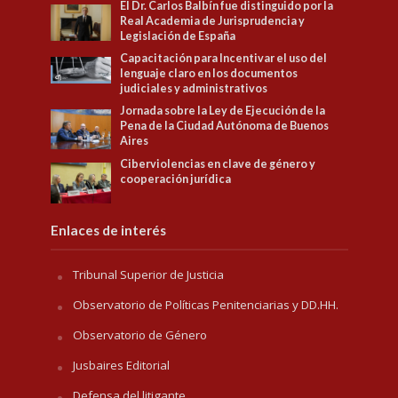
El Dr. Carlos Balbín fue distinguido por la
Real Academia de Jurisprudencia y
Legislación de España
Capacitación para Incentivar el uso del
lenguaje claro en los documentos
judiciales y administrativos
Jornada sobre la Ley de Ejecución de la
Pena de la Ciudad Autónoma de Buenos
Aires
Ciberviolencias en clave de género y
cooperación jurídica
Enlaces de interés
Tribunal Superior de Justicia
Observatorio de Políticas Penitenciarias y DD.HH.
Observatorio de Género
Jusbaires Editorial
Defensa del litigante