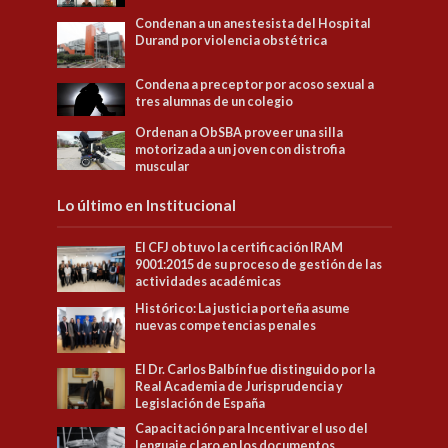
Condenan a un anestesista del Hospital
Durand por violencia obstétrica
Condena a preceptor por acoso sexual a
tres alumnas de un colegio
Ordenan a ObSBA proveer una silla
motorizada a un joven con distrofia
muscular
Lo último en Institucional
El CFJ obtuvo la certificación IRAM
9001:2015 de su proceso de gestión de las
actividades académicas
Histórico: La justicia porteña asume
nuevas competencias penales
El Dr. Carlos Balbín fue distinguido por la
Real Academia de Jurisprudencia y
Legislación de España
Capacitación para Incentivar el uso del
lenguaje claro en los documentos