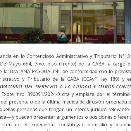
tancia en lo Contencioso Administrativo y Tributario N°1
 De Mayo 654, 7mo. piso (Frente) de la CABA, a cargo d
e la Dra. ANA PASQUALINI, de conformidad con lo previsto
istrativo y Tributario de la CABA (CCAyT; ley 189) y e
ERVATORIO DEL DERECHO A LA CIUDAD Y OTROS CON
, Expte. nro. 390091/2024-0 cita y emplaza por el término
n del presente o de la última medida de difusión ordenada 
aquellas personas que tengan un interés jurídico relevante
da— y puedan presentar argumentos o posiciones diferentes
nten en el expediente, constituyan domicilio y manif