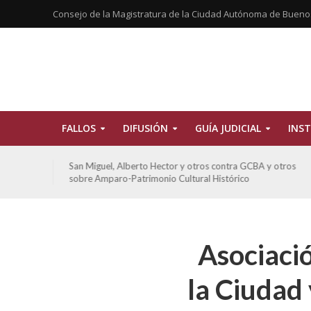
Consejo de la Magistratura de la Ciudad Autónoma de Bueno
FALLOS
DIFUSIÓN
GUÍA JUDICIAL
INST
tros
De Morais, Oscar Antonio y otros y otros contra GCBA
sobre amparo-habitacionales
Asociació
la Ciudad