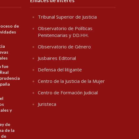
Enlaces de interés
Tribunal Superior de Justicia
roceso de
Observatorio de Políticas
ividades
Penitenciarias y DD.HH.
cia
Observatorio de Género
evas
Jusbaires Editorial
ales
n fue
Defensa del litigante
 Real
prudencia
Centro de la Justicia de la Mujer
spaña
Centro de Formación Judicial
el
Juristeca
los
ales y
ey de
na de la
 de