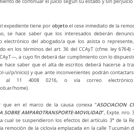
ento de continuar el juicio según su estado y sin perjuicio d
 el expediente tiene por
objeto
el cese inmediato de la remoc
mo, se hace saber que los interesados deberán denunciar
lio electrónico del abogado/a que los asista o represente
uido en los términos del art. 36 del CCAyT (cfme. ley 6764)
 CCAyT—, a cuyo fin deberá dar cumplimiento con lo dispuesto 
 hace saber que el alta de escritos deberá hacerse a trav
/iol-ui/p/inicio) y que ante inconvenientes podrán contactar
do al 11 4008 0216, o vía correo electrónico 
.gob.ar/home).
r que en el marco de la causa conexa “
ASOCIACION CI
BA SOBRE AMPAROTRANSPORTE-MOVILIDAD
”, Expte. nro
a cual se suspendieron los efectos del artículo 3° de la
la remoción de la ciclovía emplazada en la calle Tucumán de