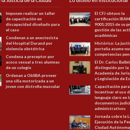
 la Justicia de la Ciudad
Lo último en Institucional
Imponen realizar un taller
El CFJ obtuvo la
de capacitación en
certificación IRAM
discapacidad diseñado para
9001:2015 de su p
el caso
gestión de las act
académicas
Condenan a un anestesista
del Hospital Durand por
Histórico: La justi
violencia obstétrica
porteña asume nu
competencias pen
Condena a preceptor por
acoso sexual a tres alumnas
El Dr. Carlos Balbí
de un colegio
distinguido por la
Academia de Juris
Ordenan a ObSBA proveer
y Legislación de E
una silla motorizada a un
joven con distrofia muscular
Capacitación para
Incentivar el uso d
lenguaje claro en 
documentos judici
administrativos
Jornada sobre la L
Ejecución de la Pe
Ciudad Autónoma