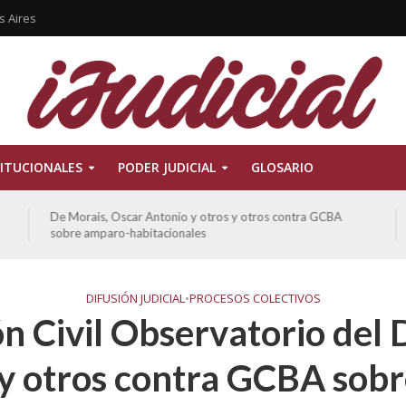
s Aires
ITUCIONALES
PODER JUDICIAL
GLOSARIO
Ferreyra Pardo, Claudia Eva Edith y otros contra GCBA y
otros sobre amparo-ambiental
DIFUSIÓN JUDICIAL
•
PROCESOS COLECTIVOS
n Civil Observatorio del
 y otros contra GCBA sob