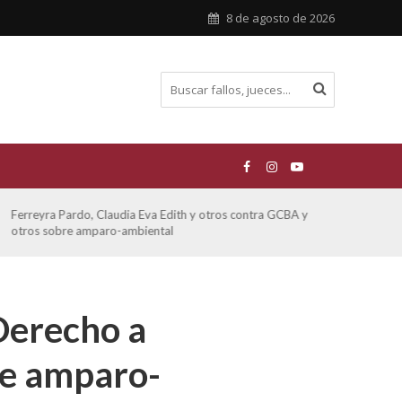
8 de agosto de 2026
ATE contra GCBA sobre amparo – empleo publico otros
San M
sobre
 Derecho a
re amparo-