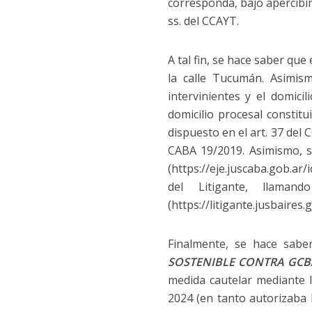
corresponda, bajo apercibimi
ss. del CCAYT.
A tal fin, se hace saber que
la calle Tucumán. Asimis
intervinientes y el domici
domicilio procesal constit
dispuesto en el art. 37 del
CABA 19/2019. Asimismo, se
(https://eje.juscaba.gob.ar
del Litigante, llaman
(https://litigante.jusbaires
Finalmente, se hace sabe
SOSTENIBLE CONTRA GC
medida cautelar mediante l
2024 (en tanto autorizaba 