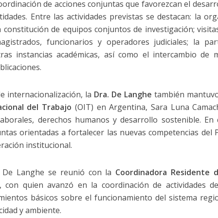
ordinación de acciones conjuntas que favorezcan el desarrol
idades. Entre las actividades previstas se destacan: la o
a constitución de equipos conjuntos de investigación; visit
gistrados, funcionarios y operadores judiciales; la part
tras instancias académicas, así como el intercambio de ma
blicaciones.
e internacionalización, la
Dra. De Langhe
también mantuvo 
acional del Trabajo
(OIT) en Argentina, Sara Luna Camac
 laborales, derechos humanos y desarrollo sostenible. En
untas orientadas a fortalecer las nuevas competencias del P
ación institucional.
a De Langhe se reunió con la
Coordinadora Residente d
, con quien avanzó en la coordinación de actividades d
entos básicos sobre el funcionamiento del sistema region
cidad y ambiente.