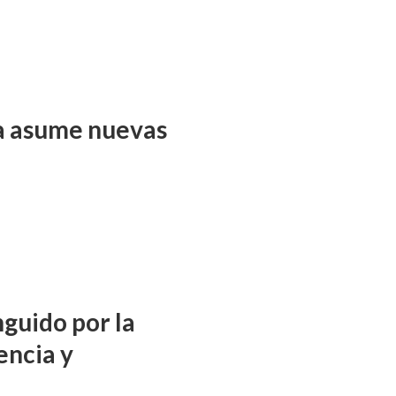
ña asume nuevas
nguido por la
encia y