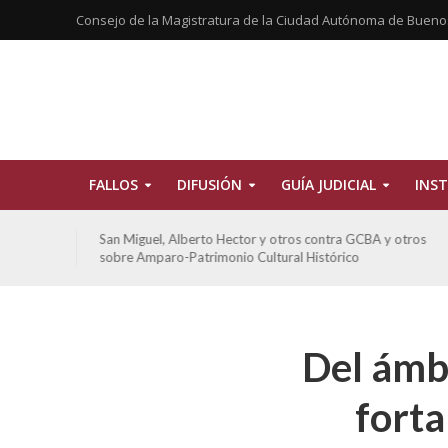
Consejo de la Magistratura de la Ciudad Autónoma de Bueno
FALLOS
DIFUSIÓN
GUÍA JUDICIAL
INST
tros
San Miguel, Alberto Hector y otros contra GCBA y otros
sobre Amparo-Patrimonio Cultural Histórico
Del ámbi
forta