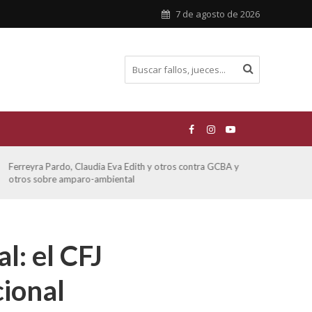
7 de agosto de 2026
Ferreyra Pardo, Claudia Eva Edith y otros contra GCBA y
ATE 
otros sobre amparo-ambiental
l: el CFJ
cional