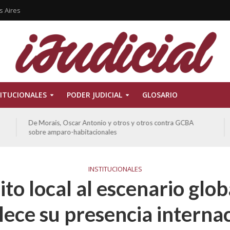
s Aires
ITUCIONALES
PODER JUDICIAL
GLOSARIO
De Morais, Oscar Antonio y otros y otros contra GCBA
sobre amparo-habitacionales
INSTITUCIONALES
to local al escenario globa
lece su presencia interna