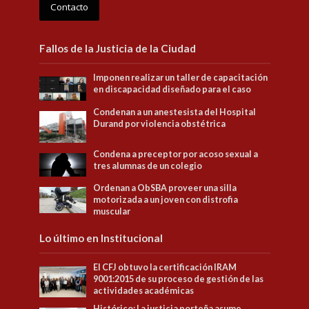
Contacto
Fallos de la Justicia de la Ciudad
Imponen realizar un taller de capacitación
en discapacidad diseñado para el caso
Condenan a un anestesista del Hospital
Durand por violencia obstétrica
Condena a preceptor por acoso sexual a
tres alumnas de un colegio
Ordenan a ObSBA proveer una silla
motorizada a un joven con distrofia
muscular
Lo último en Institucional
El CFJ obtuvo la certificación IRAM
9001:2015 de su proceso de gestión de las
actividades académicas
Histórico: La justicia porteña asume