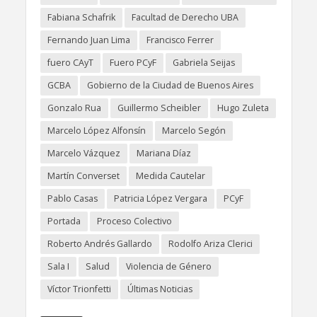
Fabiana Schafrik
Facultad de Derecho UBA
Fernando Juan Lima
Francisco Ferrer
fuero CAyT
Fuero PCyF
Gabriela Seijas
GCBA
Gobierno de la Ciudad de Buenos Aires
Gonzalo Rua
Guillermo Scheibler
Hugo Zuleta
Marcelo López Alfonsín
Marcelo Segón
Marcelo Vázquez
Mariana Díaz
Martín Converset
Medida Cautelar
Pablo Casas
Patricia López Vergara
PCyF
Portada
Proceso Colectivo
Roberto Andrés Gallardo
Rodolfo Ariza Clerici
Sala I
Salud
Violencia de Género
Víctor Trionfetti
Últimas Noticias