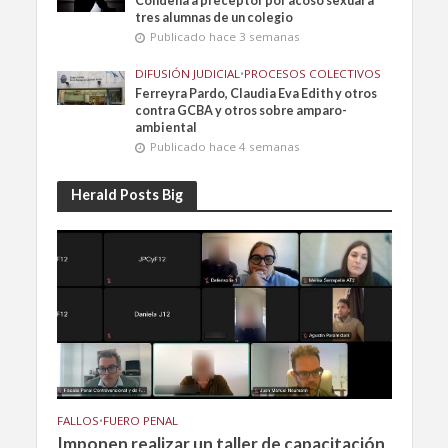
Condena a preceptor por acoso sexual a
tres alumnas de un colegio
Publicado hace 3 semanas
DIFUSIÓN JUDICIAL
•
PROCESOS COLECTIVOS
Ferreyra Pardo, Claudia Eva Edith y otros
contra GCBA y otros sobre amparo-
ambiental
Publicado hace 4 semanas
Herald Posts Big
FALLOS
•
FUERO PENAL
Imponen realizar un taller de capacitación