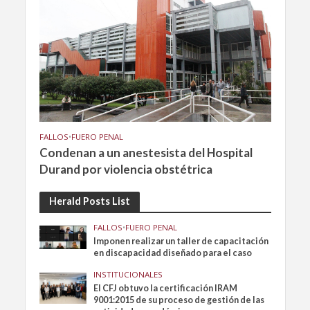
FALLOS
•
FUERO PENAL
Condenan a un anestesista del Hospital
Durand por violencia obstétrica
Herald Posts List
FALLOS
•
FUERO PENAL
Imponen realizar un taller de capacitación
en discapacidad diseñado para el caso
INSTITUCIONALES
El CFJ obtuvo la certificación IRAM
9001:2015 de su proceso de gestión de las