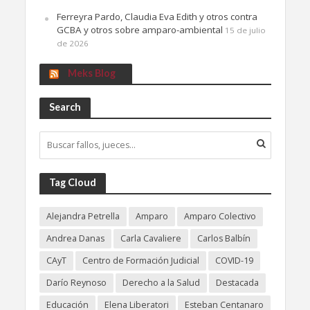
Ferreyra Pardo, Claudia Eva Edith y otros contra
GCBA y otros sobre amparo-ambiental
15 de julio
de 2026
Meks Blog
Search
Tag Cloud
Alejandra Petrella
Amparo
Amparo Colectivo
Andrea Danas
Carla Cavaliere
Carlos Balbín
CAyT
Centro de Formación Judicial
COVID-19
Darío Reynoso
Derecho a la Salud
Destacada
Educación
Elena Liberatori
Esteban Centanaro