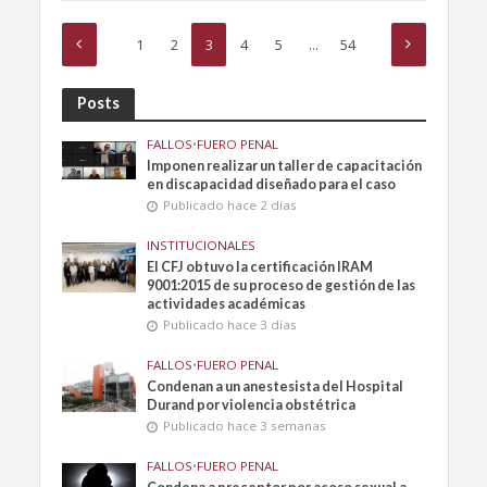
1
2
3
4
5
…
54
Posts
FALLOS
•
FUERO PENAL
Imponen realizar un taller de capacitación
en discapacidad diseñado para el caso
Publicado hace 2 días
INSTITUCIONALES
El CFJ obtuvo la certificación IRAM
9001:2015 de su proceso de gestión de las
actividades académicas
Publicado hace 3 días
FALLOS
•
FUERO PENAL
Condenan a un anestesista del Hospital
Durand por violencia obstétrica
Publicado hace 3 semanas
FALLOS
•
FUERO PENAL