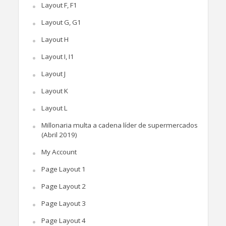
Layout F, F1
Layout G, G1
Layout H
Layout I, I1
Layout J
Layout K
Layout L
Millonaria multa a cadena líder de supermercados
(Abril 2019)
My Account
Page Layout 1
Page Layout 2
Page Layout 3
Page Layout 4