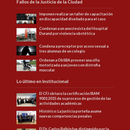
Fallos de la Justicia de la Ciudad
Imponen realizar un taller de capacitación
en discapacidad diseñado para el caso
Condenan a un anestesista del Hospital
Durand por violencia obstétrica
Condena a preceptor por acoso sexual a
tres alumnas de un colegio
Ordenan a ObSBA proveer una silla
motorizada a un joven con distrofia
muscular
Lo último en Institucional
El CFJ obtuvo la certificación IRAM
9001:2015 de su proceso de gestión de las
actividades académicas
Histórico: La justicia porteña asume
nuevas competencias penales
El Dr. Carlos Balbín fue distinguido por la