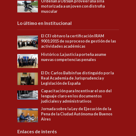
Ordenan a ObSBA proveer una silla
motorizada a un joven con distrofia
muscular
Lo último en Institucional
El CFJ obtuvo la certificación IRAM
9001:2015 de su proceso de gestión de las
actividades académicas
Histórico: La justicia porteña asume
nuevas competencias penales
El Dr. Carlos Balbín fue distinguido por la
Real Academia de Jurisprudencia y
Legislación de España
Capacitación para Incentivar el uso del
lenguaje claro en los documentos
judiciales y administrativos
Jornada sobre la Ley de Ejecución de la
Pena de la Ciudad Autónoma de Buenos
Aires
Enlaces de interés