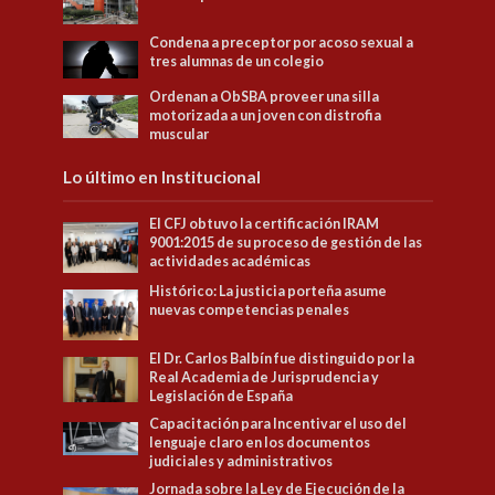
Condena a preceptor por acoso sexual a
tres alumnas de un colegio
Ordenan a ObSBA proveer una silla
motorizada a un joven con distrofia
muscular
Lo último en Institucional
El CFJ obtuvo la certificación IRAM
9001:2015 de su proceso de gestión de las
actividades académicas
Histórico: La justicia porteña asume
nuevas competencias penales
El Dr. Carlos Balbín fue distinguido por la
Real Academia de Jurisprudencia y
Legislación de España
Capacitación para Incentivar el uso del
lenguaje claro en los documentos
judiciales y administrativos
Jornada sobre la Ley de Ejecución de la