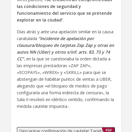
las condiciones de seguridad y
funcionamiento del servicio que se pretende
explotar en la ciudad
”.
Días atrás y ante una apelación similar en la causa
caratulada
“Incidente de apelación por
clausura/bloqueo de tarjetas Zap Zap y otras en
autos NN (Uber) y otros s/inf. arts. 83, 73 y 74
CC”
, en la que se cuestionaba la orden dictada a
las empresas prestadoras «ZAP ZAP»,
«ECOPAYS», «WIREX» y «SKRILL» para que se
abstengan de habilitar puntos de ventas a UBER,
alegando que «el bloqueo de medios de pago
configuraría una forma indirecta de censura», la
Sala II resolvió en idéntico sentido, confirmando la
medida cautelar impuesta.-
Descargue confirmación de cautelar Tarjetas de
PDF