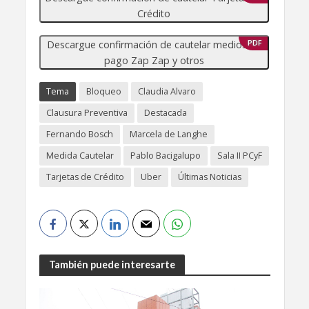
Crédito
Descargue confirmación de cautelar medios de
PDF
pago Zap Zap y otros
Tema
Bloqueo
Claudia Alvaro
Clausura Preventiva
Destacada
Fernando Bosch
Marcela de Langhe
Medida Cautelar
Pablo Bacigalupo
Sala II PCyF
Tarjetas de Crédito
Uber
Últimas Noticias
También puede interesarte