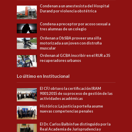
Condenan a un anestesista del Hospital
Durand por violencia obstétrica
Condena a preceptor por acoso sexual a
tres alumnas de un colegio
Ordenan a ObSBA proveer una silla
motorizada a un joven con distrofia
muscular
Ordenan al GCBA inscribir en el RUR a 35
recuperadores urbanos
Lo último en Institucional
El CFJ obtuvo la certificación IRAM
9001:2015 de su proceso de gestión de las
actividades académicas
Histórico: La justicia porteña asume
nuevas competencias penales
El Dr. Carlos Balbín fue distinguido por la
Real Academia de Jurisprudencia y