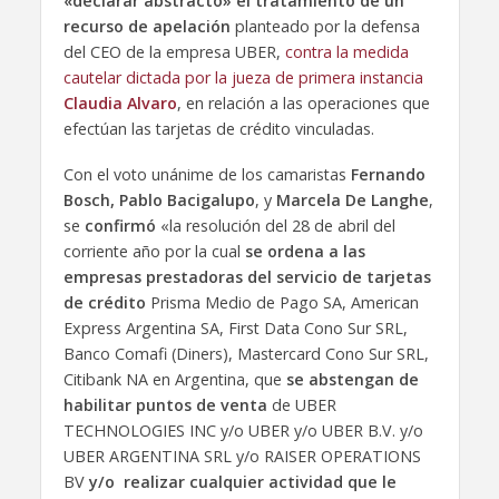
«declarar abstracto» el tratamiento de un
recurso de apelación
planteado por la defensa
del CEO de la empresa UBER,
contra la medida
cautelar dictada por la jueza de primera instancia
Claudia Alvaro
, en relación a las operaciones que
efectúan las tarjetas de crédito vinculadas.
Con el voto unánime de los camaristas
Fernando
Bosch, Pablo Bacigalupo
, y
Marcela De Langhe
,
se
confirmó
«la resolución del 28 de abril del
corriente año por la cual
se ordena a las
empresas prestadoras del servicio de tarjetas
de crédito
Prisma Medio de Pago SA, American
Express Argentina SA, First Data Cono Sur SRL,
Banco Comafi (Diners), Mastercard Cono Sur SRL,
Citibank NA en Argentina, que
se abstengan de
habilitar puntos de venta
de UBER
TECHNOLOGIES INC y/o UBER y/o UBER B.V. y/o
UBER ARGENTINA SRL y/o RAISER OPERATIONS
BV
y/o realizar cualquier actividad que le