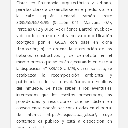
Obras en Patrimonio Arquitectónico y Urbano,
para las obras a desarrollarse en el predio sito en
la calle Capitán General Ramón Freire
3035/55/65/75/85 (Sección 041; Manzana 077;
Parcelas 012 y 013c) –ex Fábrica Barthel muebles–
y de todo permiso de obra nueva o modificación
otorgado por el GCBA con base en dicha
disposición;
b)
se ordene la interrupción de los
trabajos constructivos y de demolición en el
mismo predio que se estén ejecutando en base a
la disposición n° 833/DGIUR/23; y
c)
en su caso, se
establezca la recomposición ambiental y
patrimonial de los sectores dañados o demolidos
del inmueble. Se hace saber a los eventuales
interesados que los escritos presentados, las
providencias y resoluciones que se dicten en
consecuencia podrán ser consultadas en el portal
de internet https://eje.juscaba.gob.ar/, cuyo
contenido es público y está a disposición en
formato digital.