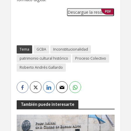
Descargue la resolución
PDF
Tema
GCBA
Inconstitucionalidad
patrimonio cultural histórico
Proceso Colectivo
Roberto Andrés Gallardo
También puede interesarte