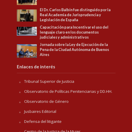
El Dr. Carlos Balbín fue distinguido por la
Real Academia de Jurisprudencia y
Legislación de España
Capacitación para Incentivar el uso del
lenguaje claro en los documentos
judiciales y administrativos
Jornada sobre la Ley de Ejecución de la
Pena de la Ciudad Autónoma de Buenos
Aires
Enlaces de interés
Tribunal Superior de Justicia
Observatorio de Políticas Penitenciarias y DD.HH.
Observatorio de Género
Jusbaires Editorial
Defensa del litigante
Centro de la Justicia de la Mujer