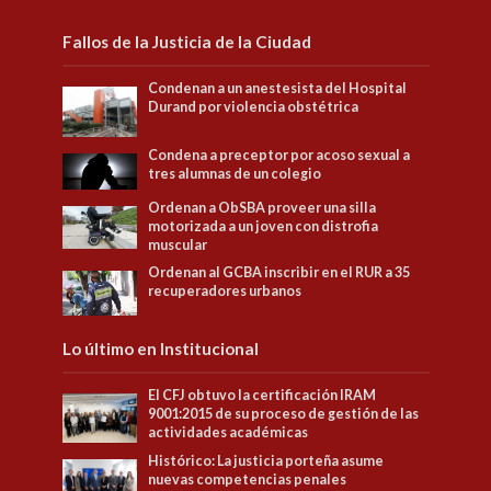
Fallos de la Justicia de la Ciudad
Condenan a un anestesista del Hospital
Durand por violencia obstétrica
Condena a preceptor por acoso sexual a
tres alumnas de un colegio
Ordenan a ObSBA proveer una silla
motorizada a un joven con distrofia
muscular
Ordenan al GCBA inscribir en el RUR a 35
recuperadores urbanos
Lo último en Institucional
El CFJ obtuvo la certificación IRAM
9001:2015 de su proceso de gestión de las
actividades académicas
Histórico: La justicia porteña asume
nuevas competencias penales