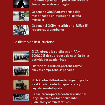
Condena a preceptor por acoso sexual a
tres alumnas de un colegio
Ordenan a ObSBA proveer una silla
motorizada a un joven con distrofia
muscular
Ordenan al GCBA inscribir en el RUR a 35
recuperadores urbanos
Lo último en Institucional
El CFJ obtuvo la certificación IRAM
9001:2015 de su proceso de gestión de las
actividades académicas
Histórico: La justicia porteña asume
nuevas competencias penales
El Dr. Carlos Balbín fue distinguido por la
Real Academia de Jurisprudencia y
Legislación de España
Capacitación para Incentivar el uso del
lenguaje claro en los documentos
judiciales y administrativos