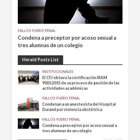
FALLOS
•
FUERO PENAL
Condena a preceptor por acoso sexual a
tres alumnas de un colegio
Herald Posts List
INSTITUCIONALES
El CFJ obtuvo la certificación IRAM
9001:2015 de su proceso de gestión de las
actividades académicas
FALLOS
•
FUERO PENAL
Condenan a un anestesista del Hospital
Durand por violencia obstétrica
FALLOS
•
FUERO PENAL
Condena a preceptor por acoso sexual a
tres alumnas de un colegio