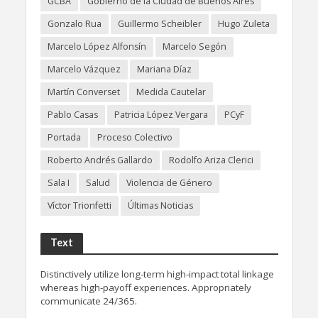
GCBA
Gobierno de la Ciudad de Buenos Aires
Gonzalo Rua
Guillermo Scheibler
Hugo Zuleta
Marcelo López Alfonsín
Marcelo Segón
Marcelo Vázquez
Mariana Díaz
Martín Converset
Medida Cautelar
Pablo Casas
Patricia López Vergara
PCyF
Portada
Proceso Colectivo
Roberto Andrés Gallardo
Rodolfo Ariza Clerici
Sala I
Salud
Violencia de Género
Víctor Trionfetti
Últimas Noticias
Text
Distinctively utilize long-term high-impact total linkage
whereas high-payoff experiences. Appropriately
communicate 24/365.