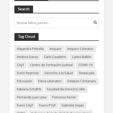
Search
Tag Cloud
Alejandra Petrella
Amparo
Amparo Colectivo
Andrea Danas
Carla Cavaliere
Carlos Balbín
CAyT
Centro de Formación Judicial
COVID-19
Darío Reynoso
Derecho a la Salud
Destacada
Educación
Elena Liberatori
Esteban Centanaro
Fabiana Schafrik
Facultad de Derecho UBA
Fernando Juan Lima
Francisco Ferrer
fuero CAyT
Fuero PCyF
Gabriela Seijas