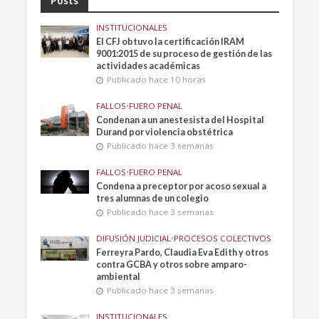
Posts
INSTITUCIONALES
El CFJ obtuvo la certificación IRAM
9001:2015 de su proceso de gestión de las
actividades académicas
Publicado hace 10 horas
FALLOS
•
FUERO PENAL
Condenan a un anestesista del Hospital
Durand por violencia obstétrica
Publicado hace 3 semanas
FALLOS
•
FUERO PENAL
Condena a preceptor por acoso sexual a
tres alumnas de un colegio
Publicado hace 3 semanas
DIFUSIÓN JUDICIAL
•
PROCESOS COLECTIVOS
Ferreyra Pardo, Claudia Eva Edith y otros
contra GCBA y otros sobre amparo-
ambiental
Publicado hace 3 semanas
INSTITUCIONALES