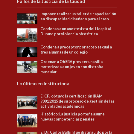
Fallos de la Justicia de la Ciudad
Imponen realizar un taller de capacitación
en discapacidad diseñado para el caso
Condenan a un anestesista del Hospital
Durand por violencia obstétrica
Condena a preceptor por acoso sexual a
tres alumnas de un colegio
Ordenan a ObSBA proveer una silla
motorizada a un joven con distrofia
muscular
Lo último en Institucional
El CFJ obtuvo la certificación IRAM
9001:2015 de su proceso de gestión de las
actividades académicas
Histórico: La justicia porteña asume
nuevas competencias penales
El Dr. Carlos Balbín fue distinguido por la